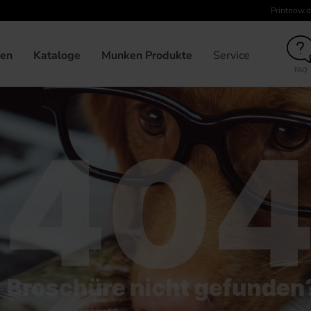
Printnow.d
gen
Kataloge
Munken Produkte
Service
FAQ