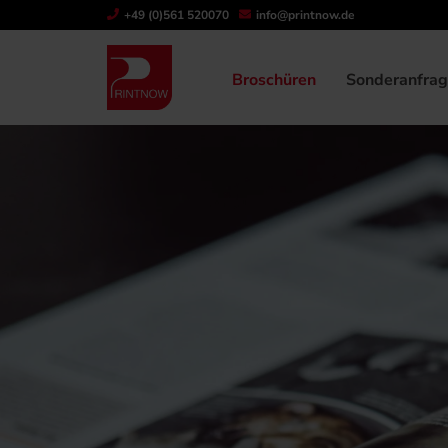
+49 (0)561 520070
info@printnow.de
Broschüren
Sonderanfra