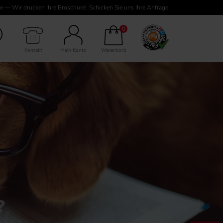
e — Wir drucken Ihre Broschüre!
Schicken Sie uns Ihre Anfrage.
0
Kontakt
Mein Konto
Warenkorb