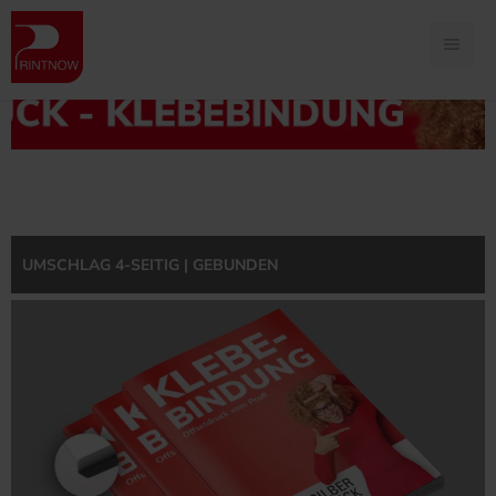
Produktübersicht
Broschüren
Klebegebunden
UMSCHLAG 4-SEITIG | GEBUNDEN