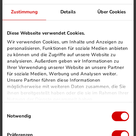
Kann ich den Buchrücken beschriften lassen?
Zustimmung
Details
Über Cookies
Ja – ab einer gewissen Stärke ist der Rücken bedruckbar. Als
Faustregel: ab ~5 mm Rückenbreite (ca. 60–80 Seiten je nach
Diese Webseite verwendet Cookies.
Papiergewicht). Wir prüfen das für Ihr Projekt.
Wir verwenden Cookies, um Inhalte und Anzeigen zu
personalisieren, Funktionen für soziale Medien anbieten
Klebegebundene Broschüren drucken lassen – wie
zu können und die Zugriffe auf unsere Website zu
lange dauert das?
analysieren. Außerdem geben wir Informationen zu
Ihrer Verwendung unserer Website an unsere Partner
Standard: 5–7 Werktage nach Druckdatenfreigabe. Kürzere
für soziale Medien, Werbung und Analysen weiter.
Laufzeiten auf Anfrage möglich.
Unsere Partner führen diese Informationen
möglicherweise mit weiteren Daten zusammen, die Sie
ihnen bereitgestellt haben oder die sie im Rahmen Ihrer
Klebegebundene Broschüren drucken lassen – wir
Nutzung der Dienste gesammelt haben.
beraten Sie.
Einwilligungsauswahl
Notwendig
Unsere Druckprofis beraten Sie direkt – Auflage, Format, Umschlag,
Termin. Kein Callcenter. Keine Wartemusik.
Präferenzen