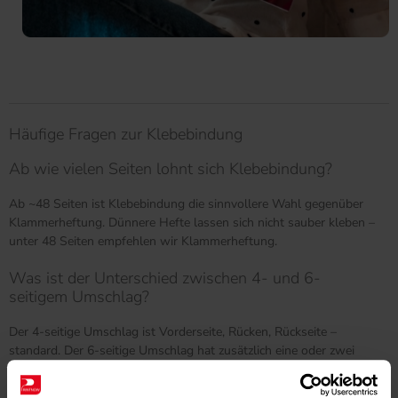
Häufige Fragen zur Klebebindung
Ab wie vielen Seiten lohnt sich Klebebindung?
Ab ~48 Seiten ist Klebebindung die sinnvollere Wahl gegenüber
Klammerheftung. Dünnere Hefte lassen sich nicht sauber kleben –
unter 48 Seiten empfehlen wir Klammerheftung.
Was ist der Unterschied zwischen 4- und 6-
seitigem Umschlag?
Der 4-seitige Umschlag ist Vorderseite, Rücken, Rückseite –
standard. Der 6-seitige Umschlag hat zusätzlich eine oder zwei
Klappen, die nach innen gefaltet werden. Mehr Fläche für Inhalte,
hochwertiger Eindruck.