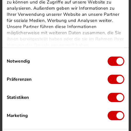
zu können und die Zugriffe auf unsere Website zu
analysieren. Außerdem geben wir Informationen zu
Ihrer Verwendung unserer Website an unsere Partner
KONTAKT
für soziale Medien, Werbung und Analysen weiter.
Unsere Partner führen diese Informationen
Silber Druck GmbH & Co. KG
möglicherweise mit weiteren Daten zusammen, die Sie
Otto-Hahn-Straße 25
ihnen bereitgestellt haben oder die sie im Rahmen Ihrer
34253 Lohfelden
Nutzung der Dienste gesammelt haben.
Einwilligungsauswahl
Notwendig
+49 (0)561 520070
Präferenzen
info@printnow.de
Wir freuen uns auf Ihre Anfrage 🙂
Statistiken
TOPPRODUKTE
Marketing
Broschüren
Sonderanfragen
Kataloge