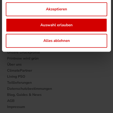
Munken Produkte
Akzeptieren
SERVICE
Auswahl erlauben
Allgemeine Produktsicherheit
Folienkaschierung
Lettershop
Alles ablehnen
Rückenstärke Rechner
Unsere Druckprofile
Printnow wird grün
Über uns
ClimatePartner
Living PSO
Teillieferungen
Datenschutzbestimmungen
Blog, Guides & News
AGB
Impressum