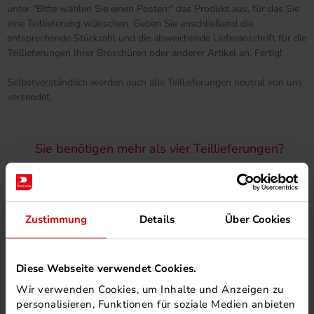
unter "Bitte wählen Sie einen Posten:" das Produkt aus, für das Sie
eine Teillieferung wünschen. Geben Sie anschließend die
entsprechende Stückzahl und die abweichende Lieferanschrift für die
Teillieferungen Ihrer Broschüren oder anderer Artikel an. Fertig!
Selbstverständlich werden auch alle Teillieferungen neutral von uns
versendet.
Sie benötigen mehr als vier Teillieferungen?
Sollten Ihnen die maximal vier im Warenkorb auswählbaren
Teillieferungen Ihrer z. B. Broschüren nicht ausreichen, dann
kontaktieren Sie bitte unser Printnow-Team
.
Zustimmung
Details
Über Cookies
Wir machen Ihnen (fast) alles möglich - bis hin zum
Einzelversand
.
Diese Webseite verwendet Cookies.
Wir verwenden Cookies, um Inhalte und Anzeigen zu
personalisieren, Funktionen für soziale Medien anbieten