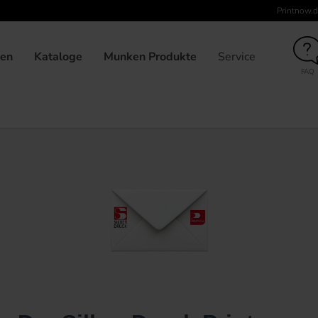
Printnow.d
gen
Kataloge
Munken Produkte
Service
FAQ