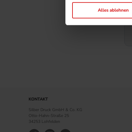
Alles ablehnen
KONTAKT
Silber Druck GmbH & Co. KG
Otto-Hahn-Straße 25
34253 Lohfelden