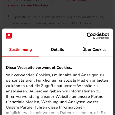
spezialisierten Druckerei
.
Spezialisierung, die sich auszahlt:
Wir drucken nicht alles,
aber was wir drucken, machen wir richtig. Unsere
Kernkompetenz liegt im Druck von Broschüren, Magazinen
und Katalogen. Sie profitieren von unserer langjährigen
Erfahrung und unseren optimierten Prozessen, die für
exzellente Ergebnisse sorgen.
Zustimmung
Details
Über Cookies
Flexibilität ab Auflage 10:
Wir verstehen die Bedürfnisse
unserer B2B-Kunden. Deshalb können Sie bei uns Ihre
Broschüren Kleinauflagen drucken lassen – und das bereits
Diese Webseite verwendet Cookies.
ab einer Kleinstauflage von nur 10 Stück. Ideal für Tests,
Wir verwenden Cookies, um Inhalte und Anzeigen zu
personalisierte Mailings oder exklusive Projekte.
personalisieren, Funktionen für soziale Medien anbieten
Attraktive Konditionen für Profis:
Wir wissen, dass für Sie
zu können und die Zugriffe auf unsere Website zu
analysieren. Außerdem geben wir Informationen zu
nicht nur die Qualität, sondern auch der Preis stimmen
Ihrer Verwendung unserer Website an unsere Partner
muss. Durch effiziente Prozesse und unsere
für soziale Medien, Werbung und Analysen weiter.
Spezialisierung bieten wir Ihnen erstklassige
Unsere Partner führen diese Informationen
Druckprodukte zu fairen B2B-Konditionen.
möglicherweise mit weiteren Daten zusammen, die Sie