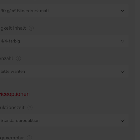
90 g/m² Bilderdruck matt
igkeit Inhalt
4/4-farbig
enzahl
bitte wählen
viceoptionen
uktionszeit
Standardproduktion
egexemplar