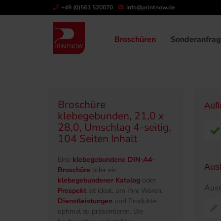
" >
+49 (0)561 520070
info@printnow.de
Produktübersicht
Broschüren
Klebegeb
Broschüren
Sonderanfra
Broschüre
Auf
klebegebunden, 21,0 x
28,0, Umschlag 4-seitig,
104 Seiten Inhalt
Eine
klebegebundene DIN-A4-
Aus
Broschüre
oder ein
klebegebundener Katalog
oder
Ausr
Prospekt
ist ideal, um Ihre Waren,
Dienstleistungen
und Produkte
optimal zu präsentieren. Die