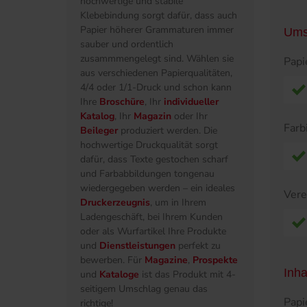
hochwertige und stabile
Klebebindung sorgt dafür, dass auch
Papier höherer Grammaturen immer
Ums
sauber und ordentlich
zusammmengelegt sind. Wählen sie
Papi
aus verschiedenen Papierqualitäten,
4/4 oder 1/1-Druck und schon kann
Ihre
Broschüre
, Ihr
individueller
Katalog
, Ihr
Magazin
oder Ihr
Farb
Beileger
produziert werden. Die
hochwertige Druckqualität sorgt
dafür, dass Texte gestochen scharf
und Farbabbildungen tongenau
wiedergegeben werden – ein ideales
Ver
Druckerzeugnis
, um in Ihrem
Ladengeschäft, bei Ihrem Kunden
oder als Wurfartikel Ihre Produkte
und
Dienstleistungen
perfekt zu
bewerben. Für
Magazine
,
Prospekte
Inha
und
Kataloge
ist das Produkt mit 4-
seitigem Umschlag genau das
Papi
richtige!