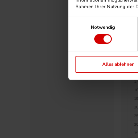
Informationen möglicherweis
90
Rahmen Ihrer Nutzung der 
10
Einwilligungsauswahl
11
Notwendig
12
12
13
14
Alles ablehnen
15
16
17
18
19
20
25
30
35