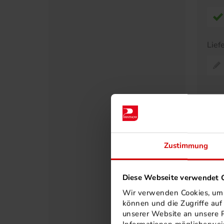
Lief
Pr
A
Zustimmung
30
40
50
Diese Webseite verwendet C
60
Wir verwenden Cookies, um I
75
können und die Zugriffe au
unserer Website an unsere P
80