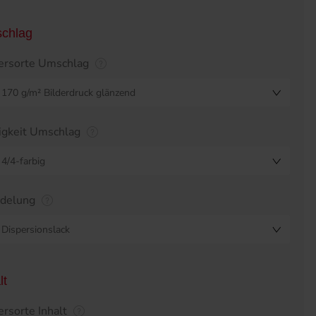
chlag
ersorte Umschlag
170 g/m² Bilderdruck glänzend
igkeit Umschlag
4/4-farbig
edelung
Dispersionslack
lt
ersorte Inhalt