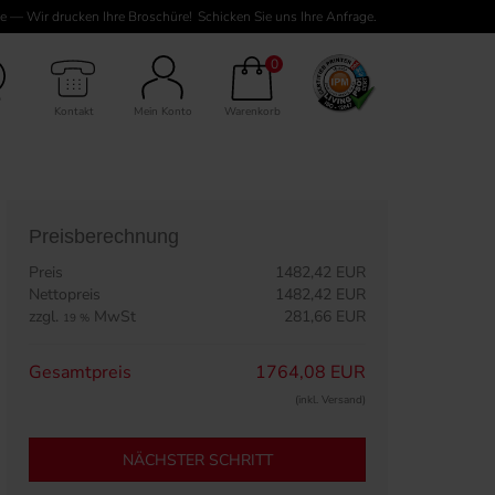
e — Wir drucken Ihre Broschüre!
Schicken Sie uns Ihre Anfrage.
mschlag 4-seitig, 104 Seiten Inhalt
0
Kontakt
Mein Konto
Warenkorb
Preisberechnung
Preis
1482,42 EUR
Nettopreis
1482,42 EUR
zzgl.
MwSt
281,66 EUR
19 %
Gesamtpreis
1764,08 EUR
(inkl. Versand)
NÄCHSTER SCHRITT