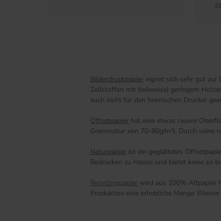
25
Bilderdruckpapier
eignet sich sehr gut zur
Zellstoffen mit (teilweise) geringem Holz
auch nicht für den heimischen Drucker gee
Offsetpapier
hat eine etwas rauere Oberfl
Grammatur von 70-80g/m²). Durch seine raue
Naturpapier
ist ein geglättetes Offsetpap
Bedrucken zu Hause und bietet keine so br
Recyclingpapier
wird aus 100% Altpapier he
Produktion eine erhebliche Menge Wasser 