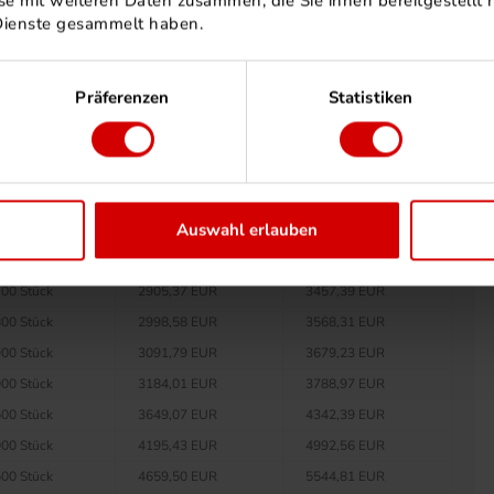
e mit weiteren Daten zusammen, die Sie ihnen bereitgestellt h
0 Stück
2122,01 EUR
2525,19 EUR
Dienste gesammelt haben.
00 Stück
2173,57 EUR
2586,55 EUR
00 Stück
2266,78 EUR
2697,47 EUR
Präferenzen
Statistiken
00 Stück
2359,99 EUR
2808,39 EUR
50 Stück
2406,60 EUR
2863,85 EUR
00 Stück
2452,21 EUR
2918,13 EUR
00 Stück
2545,41 EUR
3029,04 EUR
Auswahl erlauben
00 Stück
2719,94 EUR
3236,73 EUR
00 Stück
2813,16 EUR
3347,66 EUR
00 Stück
2905,37 EUR
3457,39 EUR
00 Stück
2998,58 EUR
3568,31 EUR
00 Stück
3091,79 EUR
3679,23 EUR
00 Stück
3184,01 EUR
3788,97 EUR
00 Stück
3649,07 EUR
4342,39 EUR
00 Stück
4195,43 EUR
4992,56 EUR
00 Stück
4659,50 EUR
5544,81 EUR