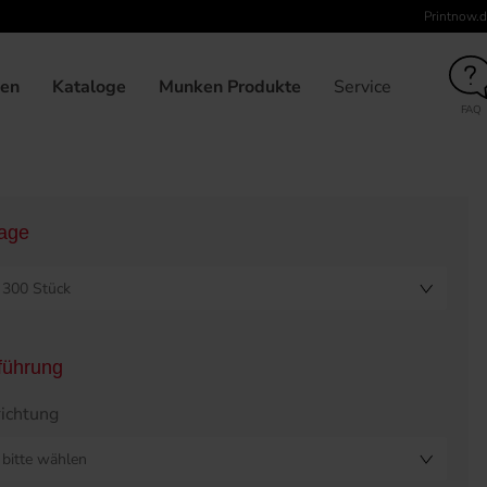
Printnow.d
unden
210 x 280
Broschüre klebegebunden, 21,0 x 28,0, U
gen
Kataloge
Munken Produkte
Service
FAQ
lage
300 Stück
führung
ichtung
bitte wählen