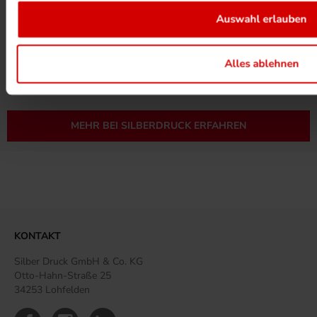
Auswahl erlauben
UMWELTPROJEKTE ANSEHEN
Alles ablehnen
MEHR ZUM ZERTIFIKAT
MEHR BEI SILBERDRUCK ERFAHREN
KONTAKT
Silber Druck GmbH & Co. KG
Otto-Hahn-Straße 25
34253 Lohfelden