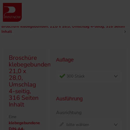
" >
Produktübersicht
Broschüren
Klebegebunden
210 x 280
Broschüre klebegebunden, 21,0 x 28,0, Umschlag 4-seitig, 316 Seiten
Inhalt
Broschüre
Auflage
klebegebunden,
21,0 x
300 Stück
28,0,
Umschlag
4-seitig,
316 Seiten
Ausführung
Inhalt
Ausrichtung
Eine
klebegebundene
bitte wählen
DIN-A4-