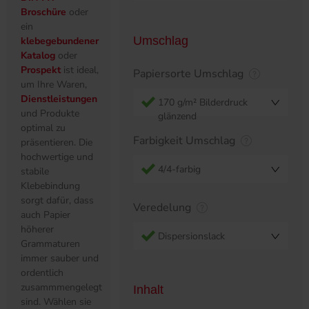
Broschüre
oder
ein
Umschlag
klebegebundener
Katalog
oder
Prospekt
ist ideal,
Papiersorte Umschlag
um Ihre Waren,
Dienstleistungen
170 g/m² Bilderdruck
und Produkte
glänzend
optimal zu
Farbigkeit Umschlag
präsentieren. Die
hochwertige und
4/4-farbig
stabile
Klebebindung
sorgt dafür, dass
Veredelung
auch Papier
höherer
Dispersionslack
Grammaturen
immer sauber und
ordentlich
zusammmengelegt
Inhalt
sind. Wählen sie