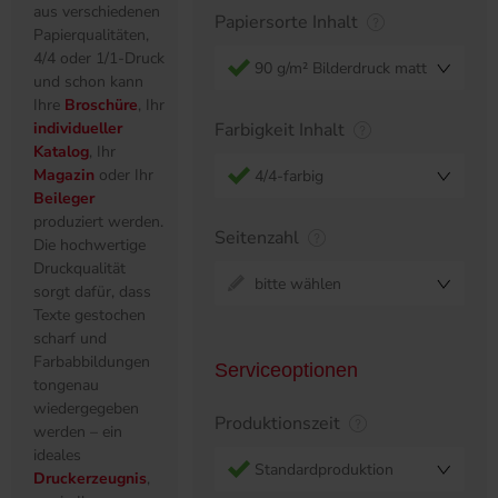
aus verschiedenen
Papiersorte Inhalt
Papierqualitäten,
4/4 oder 1/1-Druck
90 g/m² Bilderdruck matt
und schon kann
Ihre
Broschüre
, Ihr
individueller
Farbigkeit Inhalt
Katalog
, Ihr
Magazin
oder Ihr
4/4-farbig
Beileger
produziert werden.
Seitenzahl
Die hochwertige
Druckqualität
bitte wählen
sorgt dafür, dass
Texte gestochen
scharf und
Farbabbildungen
Serviceoptionen
tongenau
wiedergegeben
Produktionszeit
werden – ein
ideales
Standardproduktion
Druckerzeugnis
,