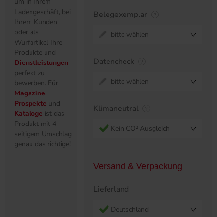
um in Ihrem
Ladengeschäft, bei
Belegexemplar
Ihrem Kunden
oder als
bitte wählen
Wurfartikel Ihre
Produkte und
Datencheck
Dienstleistungen
perfekt zu
bitte wählen
bewerben. Für
Magazine
,
Prospekte
und
Klimaneutral
Kataloge
ist das
Produkt mit 4-
Kein CO² Ausgleich
seitigem Umschlag
genau das richtige!
Versand & Verpackung
Lieferland
Deutschland