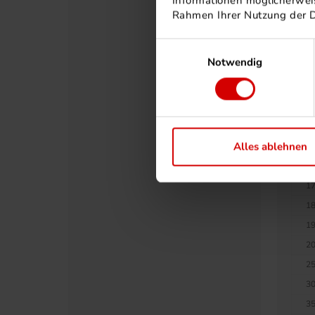
Informationen möglicherweis
90
Rahmen Ihrer Nutzung der 
10
Einwilligungsauswahl
11
Notwendig
12
12
13
14
Alles ablehnen
15
16
17
18
19
20
25
30
35