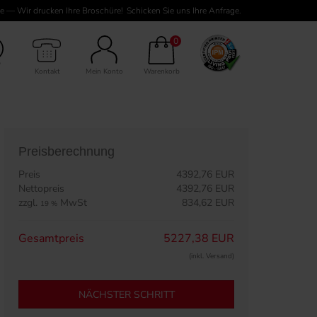
e — Wir drucken Ihre Broschüre!
Schicken Sie uns Ihre Anfrage.
mschlag 4-seitig, 364 Seiten Inhalt
0
Kontakt
Mein Konto
Warenkorb
Preisberechnung
Preis
4392,76 EUR
Nettopreis
4392,76 EUR
zzgl.
MwSt
834,62 EUR
19 %
Gesamtpreis
5227,38 EUR
(inkl. Versand)
NÄCHSTER SCHRITT