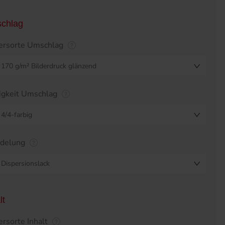
chlag
ersorte Umschlag
170 g/m² Bilderdruck glänzend
igkeit Umschlag
4/4-farbig
edelung
Dispersionslack
lt
ersorte Inhalt