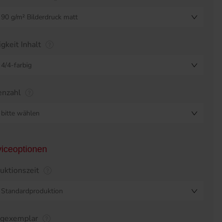
90 g/m² Bilderdruck matt
igkeit Inhalt
4/4-farbig
enzahl
bitte wählen
viceoptionen
uktionszeit
Standardproduktion
egexemplar