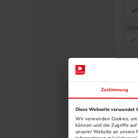
Lief
Pr
A
Zustimmung
30
40
50
Diese Webseite verwendet C
60
Wir verwenden Cookies, um I
75
können und die Zugriffe au
unserer Website an unsere P
80