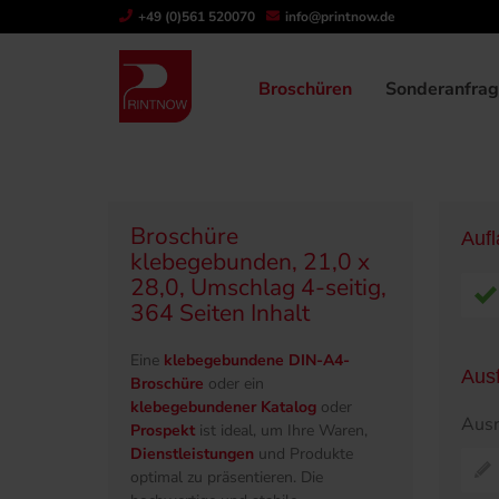
" >
+49 (0)561 520070
info@printnow.de
Produktübersicht
Broschüren
Klebegeb
Broschüren
Sonderanfra
Broschüre
Auf
klebegebunden, 21,0 x
28,0, Umschlag 4-seitig,
364 Seiten Inhalt
Eine
klebegebundene DIN-A4-
Aus
Broschüre
oder ein
klebegebundener Katalog
oder
Ausr
Prospekt
ist ideal, um Ihre Waren,
Dienstleistungen
und Produkte
optimal zu präsentieren. Die