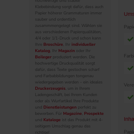
hochwertige und stabile
Klebebindung sorgt dafür, dass auch
Papier höherer Grammaturen immer
Ums
sauber und ordentlich
zusammmengelegt sind. Wählen sie
Papi
aus verschiedenen Papierqualitäten,
4/4 oder 1/1-Druck und schon kann
Ihre
Broschüre
, Ihr
individueller
Katalog
, Ihr
Magazin
oder Ihr
Farb
Beileger
produziert werden. Die
hochwertige Druckqualität sorgt
dafür, dass Texte gestochen scharf
und Farbabbildungen tongenau
wiedergegeben werden – ein ideales
Ver
Druckerzeugnis
, um in Ihrem
Ladengeschäft, bei Ihrem Kunden
oder als Wurfartikel Ihre Produkte
und
Dienstleistungen
perfekt zu
bewerben. Für
Magazine
,
Prospekte
Inha
und
Kataloge
ist das Produkt mit 4-
seitigem Umschlag genau das
Papi
richtige!