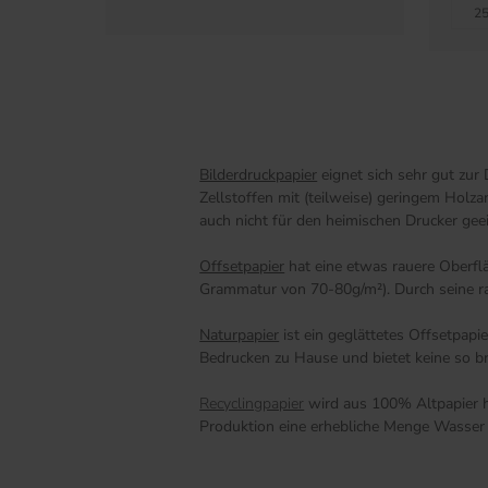
25
Bilderdruckpapier
eignet sich sehr gut zur
Zellstoffen mit (teilweise) geringem Holz
auch nicht für den heimischen Drucker gee
Offsetpapier
hat eine etwas rauere Oberfl
Grammatur von 70-80g/m²). Durch seine raue
Naturpapier
ist ein geglättetes Offsetpap
Bedrucken zu Hause und bietet keine so br
Recyclingpapier
wird aus 100% Altpapier he
Produktion eine erhebliche Menge Wasser 