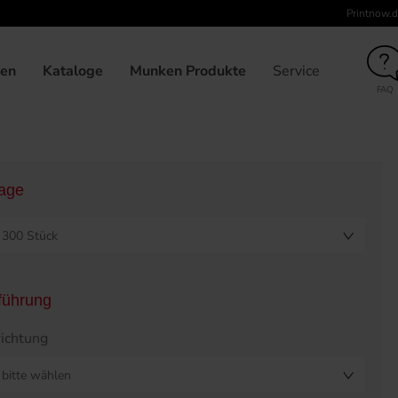
Printnow.d
unden
210 x 280
Broschüre klebegebunden, 21,0 x 28,0, U
gen
Kataloge
Munken Produkte
Service
FAQ
lage
300 Stück
führung
ichtung
bitte wählen