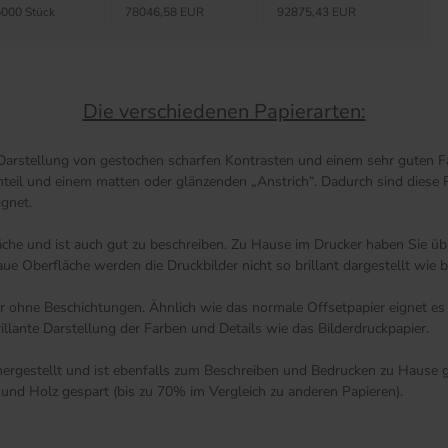
000 Stück
78046,58 EUR
92875,43 EUR
Die verschiedenen Papierarten:
 Darstellung von gestochen scharfen Kontrasten und einem sehr guten Fa
anteil und einem matten oder glänzenden „Anstrich“. Dadurch sind diese 
ignet.
äche und ist auch gut zu beschreiben. Zu Hause im Drucker haben Sie übr
 Oberfläche werden die Druckbilder nicht so brillant dargestellt wie be
ier ohne Beschichtungen. Ähnlich wie das normale Offsetpapier eignet e
illante Darstellung der Farben und Details wie das Bilderdruckpapier.
rgestellt und ist ebenfalls zum Beschreiben und Bedrucken zu Hause ge
und Holz gespart (bis zu 70% im Vergleich zu anderen Papieren).