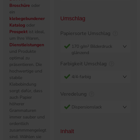
Broschüre
oder
ein
Umschlag
klebegebundener
Katalog
oder
Prospekt
ist ideal,
Papiersorte Umschlag
um Ihre Waren,
Dienstleistungen
170 g/m² Bilderdruck
und Produkte
glänzend
optimal zu
Farbigkeit Umschlag
präsentieren. Die
hochwertige und
4/4-farbig
stabile
Klebebindung
sorgt dafür, dass
Veredelung
auch Papier
höherer
Dispersionslack
Grammaturen
immer sauber und
ordentlich
zusammmengelegt
Inhalt
sind. Wählen sie