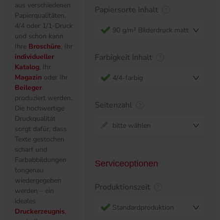
aus verschiedenen
Papiersorte Inhalt
Papierqualitäten,
4/4 oder 1/1-Druck
90 g/m² Bilderdruck matt
und schon kann
Ihre
Broschüre
, Ihr
individueller
Farbigkeit Inhalt
Katalog
, Ihr
Magazin
oder Ihr
4/4-farbig
Beileger
produziert werden.
Seitenzahl
Die hochwertige
Druckqualität
bitte wählen
sorgt dafür, dass
Texte gestochen
scharf und
Farbabbildungen
Serviceoptionen
tongenau
wiedergegeben
Produktionszeit
werden – ein
ideales
Standardproduktion
Druckerzeugnis
,