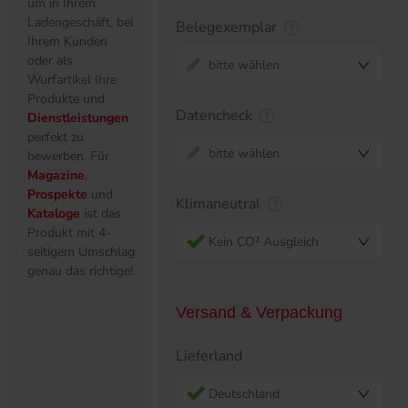
um in Ihrem
Ladengeschäft, bei
Belegexemplar
Ihrem Kunden
oder als
bitte wählen
Wurfartikel Ihre
Produkte und
Datencheck
Dienstleistungen
perfekt zu
bitte wählen
bewerben. Für
Magazine
,
Prospekte
und
Klimaneutral
Kataloge
ist das
Produkt mit 4-
Kein CO² Ausgleich
seitigem Umschlag
genau das richtige!
Versand & Verpackung
Lieferland
Deutschland