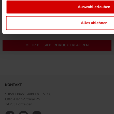
Auswahl erlauben
UMWELTPROJEKTE ANSEHEN
Alles ablehnen
MEHR ZUM ZERTIFIKAT
MEHR BEI SILBERDRUCK ERFAHREN
KONTAKT
Silber Druck GmbH & Co. KG
Otto-Hahn-Straße 25
34253 Lohfelden