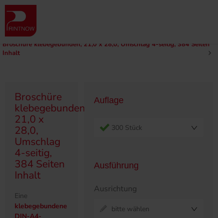
" >
Produktübersicht
Broschüren
Klebegebunden
210 x 280
Broschüre klebegebunden, 21,0 x 28,0, Umschlag 4-seitig, 384 Seiten
Inhalt
Broschüre
Auflage
klebegebunden,
21,0 x
300 Stück
28,0,
Umschlag
4-seitig,
384 Seiten
Ausführung
Inhalt
Ausrichtung
Eine
klebegebundene
bitte wählen
DIN-A4-