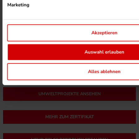
Marketing
Akzeptieren
Auswahl erlauben
HEIZUNG PER ABWÄRME
Alles ablehnen
UMWELTPROJEKTE ANSEHEN
MEHR ZUM ZERTIFIKAT