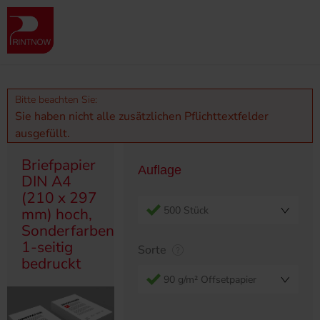
Produktübersicht
Briefpapier
Briefpapier DIN A4 (210 x 297 mm) hoch, Sonderfarben 1-seitig
bedruckt
Bitte beachten Sie:
Sie haben nicht alle zusätzlichen Pflichttextfelder
ausgefüllt.
Briefpapier
Auflage
DIN A4
(210 x 297
500 Stück
mm) hoch,
Sonderfarben
1-seitig
Sorte
bedruckt
90 g/m² Offsetpapier