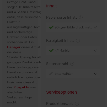
richtige Licht. Dabei
Inhalt
sorgen 16 Inhaltsseiten
und 4 Seiten Umschlag
dafür, dass ausreichend
Papiersorte Inhalt
Platz für
aussagekräftigen Text
90 g/m² Bilderdruck matt
und hochwertige
Grafiken oder Fotos
Farbigkeit Inhalt
vorhanden ist. Ein
Beileger
dieser Art ist
4/4-farbig
die ideale
Standardlösung für alle
gängigen Produkt- oder
Seitenanzahl
Dienstleistungspräsentationen.
Damit verbunden ist
bitte wählen
natürlich ein günstiger
Preis, was diese Art
des
Prospekts
zum
Serviceoptionen
absoluten
Verkaufsschlager
macht.
Produktionszeit