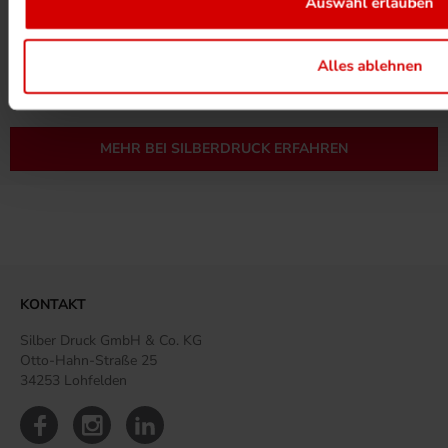
UMWELTPROJEKTE ANSEHEN
Auswahl erlauben
Alles ablehnen
MEHR ZUM ZERTIFIKAT
MEHR BEI SILBERDRUCK ERFAHREN
KONTAKT
Silber Druck GmbH & Co. KG
Otto-Hahn-Straße 25
34253 Lohfelden