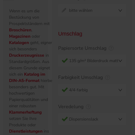
bitte wählen
Wenn es um die
Bestückung von
Prospektständern mit
Broschüren
,
Umschlag
Magazinen
oder
Katalogen
geht, eignen
Papiersorte Umschlag
sich besonders
Druckerzeugnisse
in
135 g/m² Bilderdruck matt
Standardgrößen. Aus
diesem Grunde eignet
sich ein
Katalog im
Farbigkeit Umschlag
DIN-A5-Format
hierbei
besonders gut. Mit
4/4-farbig
hochwertigen
Papierqualitäten und
einer robusten
Veredelung
Klammerheftung
setzen Sie Ihre
Dispersionslack
Produkte oder
Dienstleistungen
ins