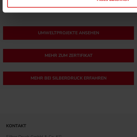
UMWELTPROJEKTE ANSEHEN
MEHR ZUM ZERTIFIKAT
MEHR BEI SILBERDRUCK ERFAHREN
KONTAKT
Silber Druck GmbH & Co. KG