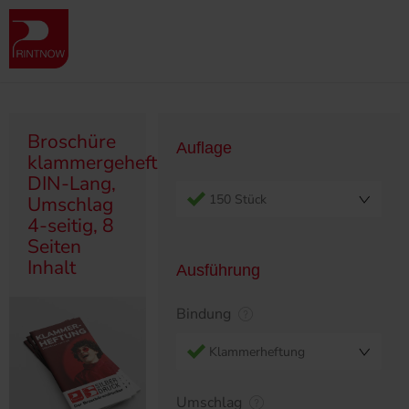
Produktübersicht
Broschüren
Klammergeheftet/Ringösen
Broschüre klammergeheftet, DIN-Lang, Umschlag 4-seitig, 8 Seiten
Inhalt
Broschüre
Auflage
klammergeheftet,
DIN-Lang,
150 Stück
Umschlag
4-seitig, 8
Seiten
Inhalt
Ausführung
Bindung
Klammerheftung
Umschlag