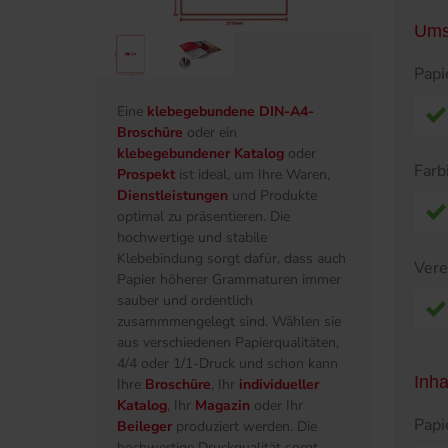
Ums
Papi
Eine
klebegebundene DIN-A4-
Broschüre
oder ein
klebegebundener Katalog
oder
Farb
Prospekt
ist ideal, um Ihre Waren,
Dienstleistungen
und Produkte
optimal zu präsentieren. Die
hochwertige und stabile
Klebebindung sorgt dafür, dass auch
Ver
Papier höherer Grammaturen immer
sauber und ordentlich
zusammmengelegt sind. Wählen sie
aus verschiedenen Papierqualitäten,
4/4 oder 1/1-Druck und schon kann
Inha
Ihre
Broschüre
, Ihr
individueller
Katalog
, Ihr
Magazin
oder Ihr
Papi
Beileger
produziert werden. Die
hochwertige Druckqualität sorgt