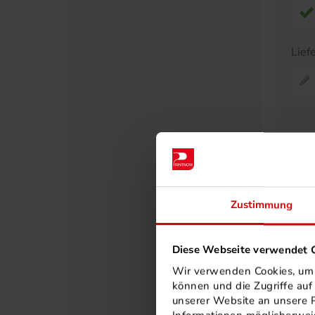
Lief
Pr
A
30
Zustimmung
40
50
Diese Webseite verwendet C
60
Wir verwenden Cookies, um I
75
können und die Zugriffe au
80
unserer Website an unsere P
90