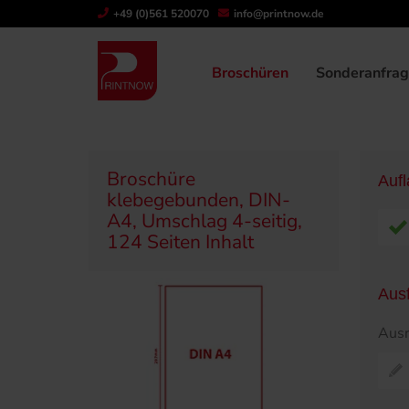
+49 (0)561 520070
info@printnow.de
Produktübersicht
Broschüren
Klebegeb
Broschüren
Sonderanfra
Broschüre
Auf
klebegebunden, DIN-
A4, Umschlag 4-seitig,
124 Seiten Inhalt
Aus
Ausr