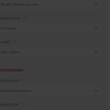
90 g/m² Bilderdruck matt
igkeit Inhalt
4/4-farbig
enzahl
bitte wählen
viceoptionen
uktionszeit
Standardproduktion
egexemplar