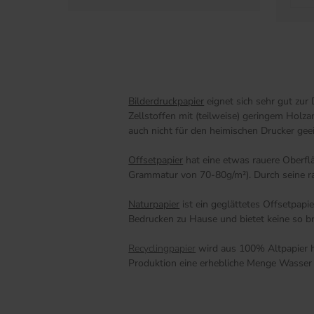
Bilderdruckpapier
eignet sich sehr gut zur
Zellstoffen mit (teilweise) geringem Holz
auch nicht für den heimischen Drucker gee
Offsetpapier
hat eine etwas rauere Oberfl
Grammatur von 70-80g/m²). Durch seine raue
Naturpapier
ist ein geglättetes Offsetpap
Bedrucken zu Hause und bietet keine so br
Recyclingpapier
wird aus 100% Altpapier he
Produktion eine erhebliche Menge Wasser 