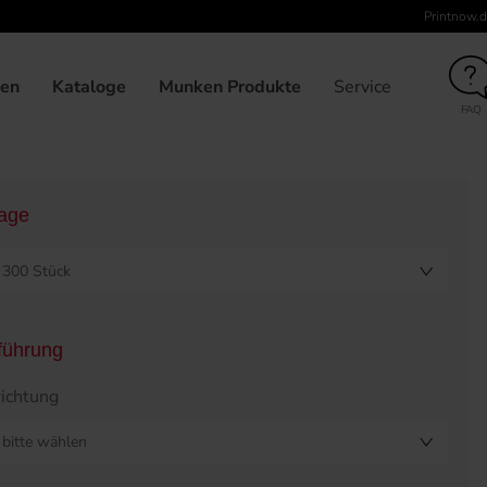
Printnow.d
unden
Broschüre klebegebunden, DIN-A4, Umschlag 4-seitig, 12
gen
Kataloge
Munken Produkte
Service
FAQ
lage
300 Stück
führung
ichtung
bitte wählen