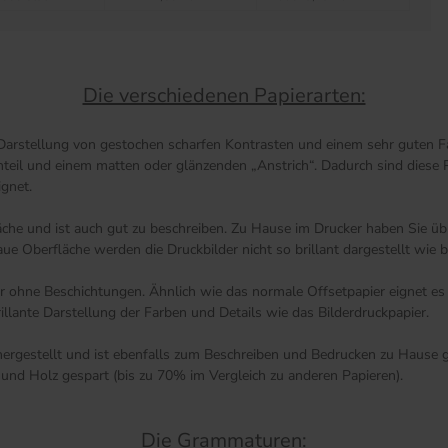
Die verschiedenen Papierarten:
 Darstellung von gestochen scharfen Kontrasten und einem sehr guten Fa
anteil und einem matten oder glänzenden „Anstrich“. Dadurch sind diese 
ignet.
äche und ist auch gut zu beschreiben. Zu Hause im Drucker haben Sie übr
 Oberfläche werden die Druckbilder nicht so brillant dargestellt wie be
ier ohne Beschichtungen. Ähnlich wie das normale Offsetpapier eignet e
illante Darstellung der Farben und Details wie das Bilderdruckpapier.
rgestellt und ist ebenfalls zum Beschreiben und Bedrucken zu Hause ge
und Holz gespart (bis zu 70% im Vergleich zu anderen Papieren).
Die Grammaturen: