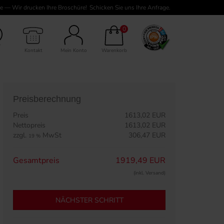
e — Wir drucken Ihre Broschüre!
Schicken Sie uns Ihre Anfrage.
4 Seiten Inhalt
0
Kontakt
Mein Konto
Warenkorb
Preisberechnung
Preis
1613,02 EUR
Nettopreis
1613,02 EUR
zzgl.
MwSt
306,47 EUR
19 %
Gesamtpreis
1919,49 EUR
(inkl. Versand)
NÄCHSTER SCHRITT