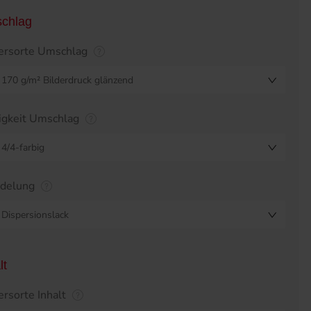
chlag
ersorte Umschlag
170 g/m² Bilderdruck glänzend
igkeit Umschlag
4/4-farbig
edelung
Dispersionslack
lt
ersorte Inhalt