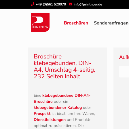
+49 (0)561 520070
info@printnow.de
Produktübersicht
Broschüren
Klebegeb
Broschüren
Sonderanfra
Broschüre
Auf
klebegebunden, DIN-
A4, Umschlag 4-seitig,
232 Seiten Inhalt
Aus
Ausr