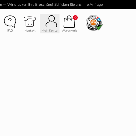
e — Wir drucken Ihre Broschüre!
Schicken Sie uns Ihre Anfrage.
2 Seiten Inhalt
0
Kontakt
Mein Konto
Warenkorb
Preisberechnung
Preis
2735,21 EUR
Nettopreis
2735,21 EUR
zzgl.
MwSt
519,69 EUR
19 %
Gesamtpreis
3254,90 EUR
(inkl. Versand)
NÄCHSTER SCHRITT