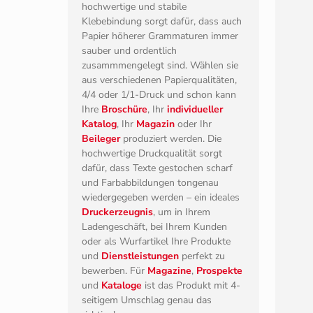
Ums
Papi
Eine
klebegebundene DIN-A4-
Broschüre
oder ein
klebegebundener Katalog
oder
Farb
Prospekt
ist ideal, um Ihre Waren,
Dienstleistungen
und Produkte
optimal zu präsentieren. Die
hochwertige und stabile
Klebebindung sorgt dafür, dass auch
Ver
Papier höherer Grammaturen immer
sauber und ordentlich
zusammmengelegt sind. Wählen sie
aus verschiedenen Papierqualitäten,
4/4 oder 1/1-Druck und schon kann
Inha
Ihre
Broschüre
, Ihr
individueller
Katalog
, Ihr
Magazin
oder Ihr
Papi
Beileger
produziert werden. Die
hochwertige Druckqualität sorgt