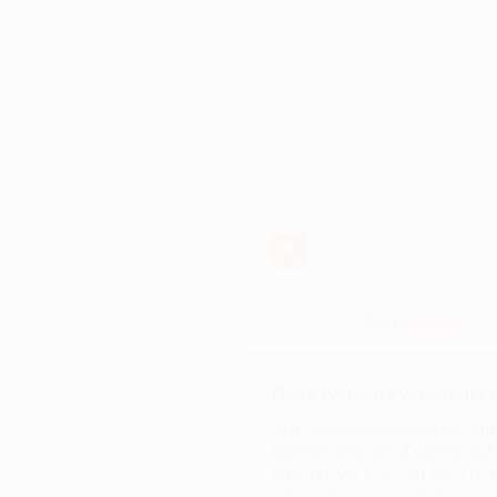
Lief
Pr
A
30
Zustimmung
40
50
Diese Webseite verwendet C
60
Wir verwenden Cookies, um I
75
können und die Zugriffe au
80
unserer Website an unsere P
90