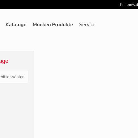
Printnow.d
unden
Broschüre klebegebunden, DIN-A4, Umschlag 4-seitig, 23
gen
Kataloge
Munken Produkte
Service
FAQ
lage
bitte wählen
führung
ichtung
bitte wählen