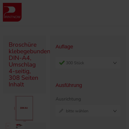
Produktübersicht
Broschüren
Klebegebunden
Broschüre klebegebunden, DIN-A4, Umschlag 4-seitig, 308 Seiten
Inhalt
Broschüre
Auflage
klebegebunden,
DIN-A4,
300 Stück
Umschlag
4-seitig,
308 Seiten
Inhalt
Ausführung
Ausrichtung
bitte wählen