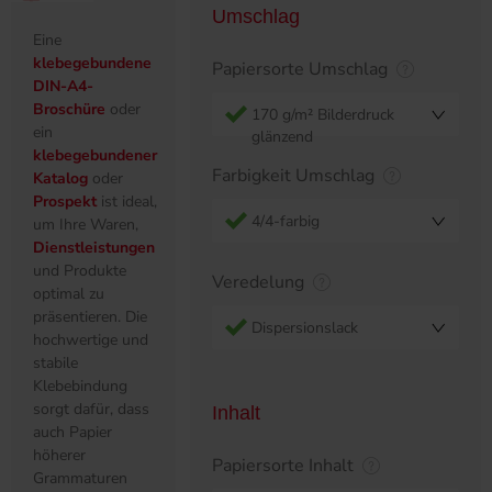
Umschlag
Eine
klebegebundene
Papiersorte Umschlag
DIN-A4-
Broschüre
oder
170 g/m² Bilderdruck
ein
glänzend
klebegebundener
Farbigkeit Umschlag
Katalog
oder
Prospekt
ist ideal,
4/4-farbig
um Ihre Waren,
Dienstleistungen
und Produkte
Veredelung
optimal zu
präsentieren. Die
Dispersionslack
hochwertige und
stabile
Klebebindung
sorgt dafür, dass
Inhalt
auch Papier
höherer
Papiersorte Inhalt
Grammaturen