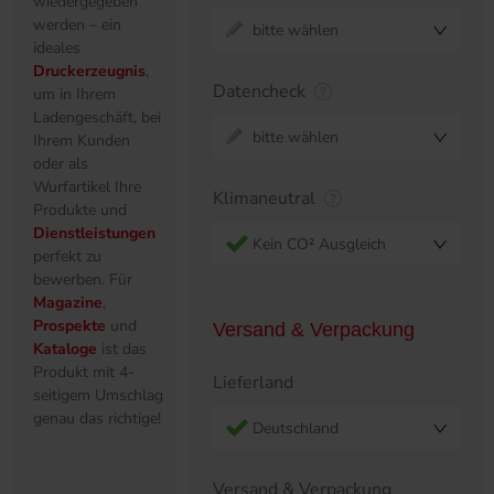
wiedergegeben
werden – ein
bitte wählen
ideales
Druckerzeugnis
,
Datencheck
um in Ihrem
Ladengeschäft, bei
bitte wählen
Ihrem Kunden
oder als
Wurfartikel Ihre
Klimaneutral
Produkte und
Dienstleistungen
Kein CO² Ausgleich
perfekt zu
bewerben. Für
Magazine
,
Prospekte
und
Versand & Verpackung
Kataloge
ist das
Produkt mit 4-
Lieferland
seitigem Umschlag
genau das richtige!
Deutschland
Versand & Verpackung