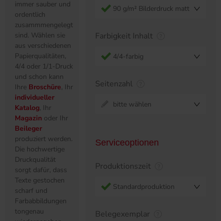
immer sauber und
90 g/m² Bilderdruck matt
ordentlich
zusammmengelegt
sind. Wählen sie
Farbigkeit Inhalt
aus verschiedenen
Papierqualitäten,
4/4-farbig
4/4 oder 1/1-Druck
und schon kann
Seitenzahl
Ihre
Broschüre
, Ihr
individueller
bitte wählen
Katalog
, Ihr
Magazin
oder Ihr
Beileger
produziert werden.
Serviceoptionen
Die hochwertige
Druckqualität
Produktionszeit
sorgt dafür, dass
Texte gestochen
Standardproduktion
scharf und
Farbabbildungen
tongenau
Belegexemplar