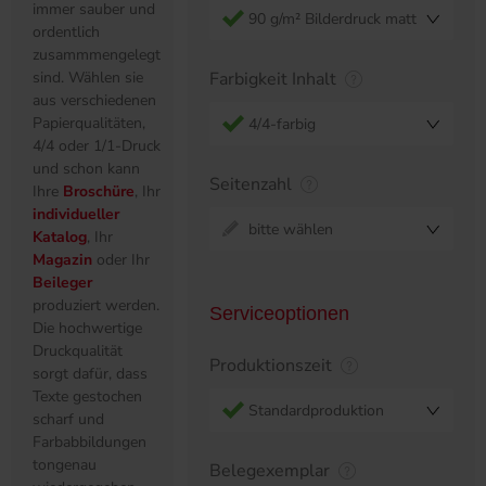
immer sauber und
90 g/m² Bilderdruck matt
ordentlich
zusammmengelegt
sind. Wählen sie
Farbigkeit Inhalt
aus verschiedenen
Papierqualitäten,
4/4-farbig
4/4 oder 1/1-Druck
und schon kann
Seitenzahl
Ihre
Broschüre
, Ihr
individueller
bitte wählen
Katalog
, Ihr
Magazin
oder Ihr
Beileger
produziert werden.
Serviceoptionen
Die hochwertige
Druckqualität
Produktionszeit
sorgt dafür, dass
Texte gestochen
Standardproduktion
scharf und
Farbabbildungen
tongenau
Belegexemplar