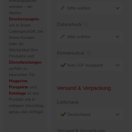
wiedergegeben
werden – ein
bitte wählen
ideales
Druckerzeugnis
,
Datencheck
um in Ihrem
Ladengeschäft, bei
bitte wählen
Ihrem Kunden
oder als
Wurfartikel Ihre
Klimaneutral
Produkte und
Dienstleistungen
Kein CO² Ausgleich
perfekt zu
bewerben. Für
Magazine
,
Prospekte
und
Versand & Verpackung
Kataloge
ist das
Produkt mit 4-
Lieferland
seitigem Umschlag
genau das richtige!
Deutschland
Versand & Verpackung