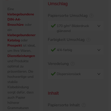
Umschlag
Eine
klebegebundene
Papiersorte Umschlag
DIN-A4-
Broschüre
oder
170 g/m² Bilderdruck
ein
glänzend
klebegebundener
Farbigkeit Umschlag
Katalog
oder
Prospekt
ist ideal,
4/4-farbig
um Ihre Waren,
Dienstleistungen
und Produkte
Veredelung
optimal zu
präsentieren. Die
Dispersionslack
hochwertige und
stabile
Klebebindung
sorgt dafür, dass
Inhalt
auch Papier
höherer
Papiersorte Inhalt
Grammaturen