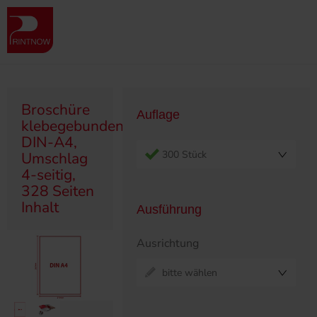
Produktübersicht
Broschüren
Klebegebunden
Broschüre klebegebunden, DIN-A4, Umschlag 4-seitig, 328 Seiten
Inhalt
Broschüre
Auflage
klebegebunden,
DIN-A4,
300 Stück
Umschlag
4-seitig,
328 Seiten
Inhalt
Ausführung
Ausrichtung
bitte wählen