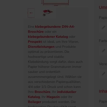
Ums
Papi
Eine
klebegebundene DIN-A4-
Broschüre
oder ein
klebegebundener Katalog
oder
Farb
Prospekt
ist ideal, um Ihre Waren,
Dienstleistungen
und Produkte
optimal zu präsentieren. Die
hochwertige und stabile
Klebebindung sorgt dafür, dass auch
Ver
Papier höherer Grammaturen immer
sauber und ordentlich
zusammmengelegt sind. Wählen sie
aus verschiedenen Papierqualitäten,
4/4 oder 1/1-Druck und schon kann
Inha
Ihre
Broschüre
, Ihr
individueller
Katalog
, Ihr
Magazin
oder Ihr
Papi
Beileger
produziert werden. Die
hochwertige Druckqualität sorgt