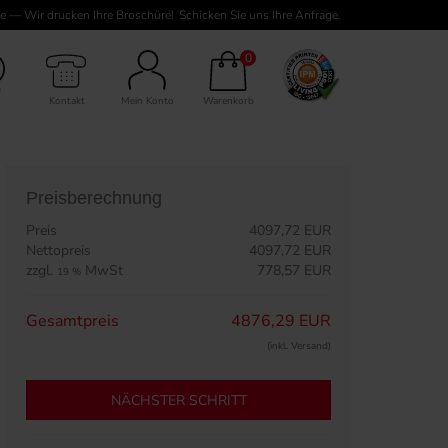
e — Wir drucken Ihre Broschüre!
Schicken Sie uns Ihre Anfrage.
8 Seiten Inhalt
0
Kontakt
Mein Konto
Warenkorb
Preisberechnung
Preis
4097,72 EUR
Nettopreis
4097,72 EUR
zzgl.
MwSt
778,57 EUR
19 %
Gesamtpreis
4876,29 EUR
(inkl. Versand)
NÄCHSTER SCHRITT