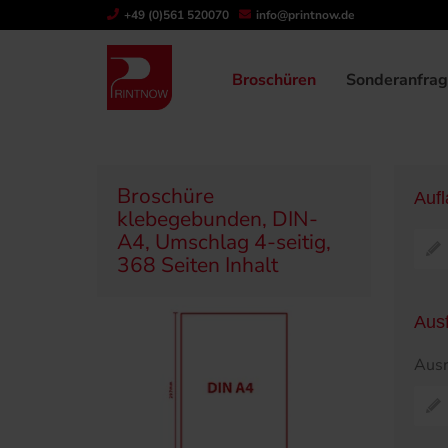
+49 (0)561 520070
info@printnow.de
Produktübersicht
Broschüren
Klebegeb
Broschüren
Sonderanfra
Broschüre
Auf
klebegebunden, DIN-
A4, Umschlag 4-seitig,
368 Seiten Inhalt
Aus
Ausr