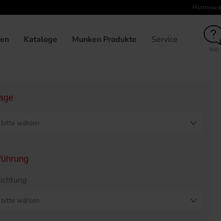
Printnow.d
unden
Broschüre klebegebunden, DIN-A4, Umschlag 4-seitig, 36
gen
Kataloge
Munken Produkte
Service
FAQ
lage
bitte wählen
führung
ichtung
bitte wählen