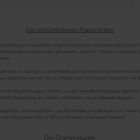
Die verschiedenen Papierarten:
 Darstellung von gestochen scharfen Kontrasten und einem sehr guten Fa
anteil und einem matten oder glänzenden „Anstrich“. Dadurch sind diese 
ignet.
äche und ist auch gut zu beschreiben. Zu Hause im Drucker haben Sie übr
 Oberfläche werden die Druckbilder nicht so brillant dargestellt wie be
ier ohne Beschichtungen. Ähnlich wie das normale Offsetpapier eignet e
illante Darstellung der Farben und Details wie das Bilderdruckpapier.
rgestellt und ist ebenfalls zum Beschreiben und Bedrucken zu Hause ge
und Holz gespart (bis zu 70% im Vergleich zu anderen Papieren).
Die Grammaturen: