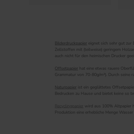
Bilderdruckpapier
eignet sich sehr gut zur
Zellstoffen mit (teilweise) geringem Holz
auch nicht für den heimischen Drucker gee
Offsetpapier
hat eine etwas rauere Oberfl
Grammatur von 70-80g/m²). Durch seine raue
Naturpapier
ist ein geglättetes Offsetpap
Bedrucken zu Hause und bietet keine so br
Recyclingpapier
wird aus 100% Altpapier he
Produktion eine erhebliche Menge Wasser 