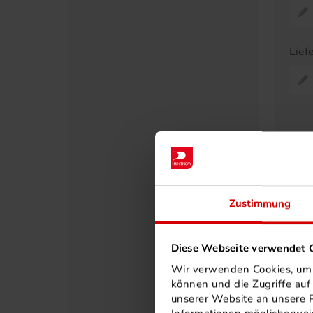
Lief
Pr
A
30
Zustimmung
40
50
Diese Webseite verwendet C
60
Wir verwenden Cookies, um I
75
können und die Zugriffe au
80
unserer Website an unsere P
90