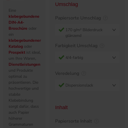
Umschlag
Eine
klebegebundene
Papiersorte Umschlag
DIN-A4-
Broschüre
oder
170 g/m² Bilderdruck
ein
glänzend
klebegebundener
Farbigkeit Umschlag
Katalog
oder
Prospekt
ist ideal,
4/4-farbig
um Ihre Waren,
Dienstleistungen
und Produkte
Veredelung
optimal zu
präsentieren. Die
Dispersionslack
hochwertige und
stabile
Klebebindung
sorgt dafür, dass
Inhalt
auch Papier
höherer
Papiersorte Inhalt
Grammaturen