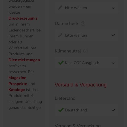
wiedergegeben
werden – ein
bitte wählen
ideales
Druckerzeugnis
,
Datencheck
um in Ihrem
Ladengeschäft, bei
bitte wählen
Ihrem Kunden
oder als
Wurfartikel Ihre
Klimaneutral
Produkte und
Dienstleistungen
Kein CO² Ausgleich
perfekt zu
bewerben. Für
Magazine
,
Prospekte
und
Versand & Verpackung
Kataloge
ist das
Produkt mit 4-
Lieferland
seitigem Umschlag
genau das richtige!
Deutschland
Versand & Verpackung