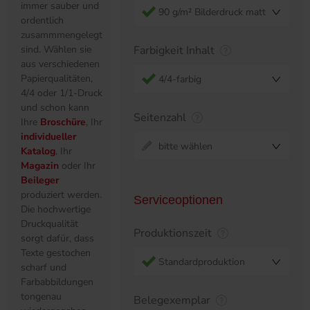
immer sauber und
90 g/m² Bilderdruck matt
ordentlich
zusammmengelegt
sind. Wählen sie
Farbigkeit Inhalt
aus verschiedenen
Papierqualitäten,
4/4-farbig
4/4 oder 1/1-Druck
und schon kann
Seitenzahl
Ihre
Broschüre
, Ihr
individueller
bitte wählen
Katalog
, Ihr
Magazin
oder Ihr
Beileger
produziert werden.
Serviceoptionen
Die hochwertige
Druckqualität
Produktionszeit
sorgt dafür, dass
Texte gestochen
Standardproduktion
scharf und
Farbabbildungen
tongenau
Belegexemplar