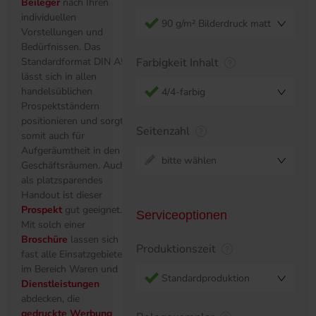
Beileger
nach Ihren
individuellen
90 g/m² Bilderdruck matt
Vorstellungen und
Bedürfnissen. Das
Standardformat DIN A5
Farbigkeit Inhalt
lässt sich in allen
handelsüblichen
4/4-farbig
Prospektständern
positionieren und sorgt
Seitenzahl
somit auch für
Aufgeräumtheit in den
bitte wählen
Geschäftsräumen. Auch
als platzsparendes
Handout ist dieser
Prospekt
gut geeignet.
Serviceoptionen
Mit solch einer
Broschüre
lassen sich
Produktionszeit
fast alle Einsatzgebiete
im Bereich Waren und
Standardproduktion
Dienstleistungen
abdecken, die
gedruckte Werbung