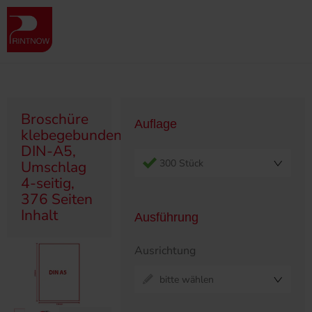
" >
Produktübersicht
Broschüren
Klebegebunden
Broschüre klebegebunden, DIN-A5, Umschlag 4-seitig, 376 Seiten
Inhalt
Broschüre
Auflage
klebegebunden,
DIN-A5,
300 Stück
Umschlag
4-seitig,
376 Seiten
Inhalt
Ausführung
Ausrichtung
bitte wählen