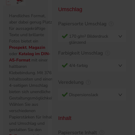
Umschlag
Handliches Format,
aber dabei genug Platz
Papiersorte Umschlag
für aussagekräftige
Texte und brillante
170 g/m² Bilderdruck
Fotos bietet ein
glänzend
Prospekt
,
Magazin
Farbigkeit Umschlag
oder
Katalog im DIN-
A5-Format
mit einer
4/4-farbig
haltbaren
Klebebindung. Mit 376
Inhaltsseiten und einem
Veredelung
4-seitigen Umschlag
bieten sich unendliche
Dispersionslack
Gestaltungsmöglichkeiten.
Wählen Sie aus
verschiedenen
Papierstärken für Inhalt
Inhalt
und Umschlag und
gestalten Sie den
Papiersorte Inhalt