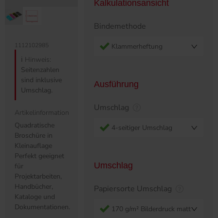
Kalkulationsansicht
Bindemethode
1112102985
Klammerheftung
ℹ️
Hinweis:
Seitenzahlen
sind inklusive
Ausführung
Umschlag.
Umschlag
Artikelinformation
Quadratische
4-seitiger Umschlag
Broschüre in
Kleinauflage
Perfekt geeignet
Umschlag
für
Projektarbeiten,
Handbücher,
Papiersorte Umschlag
Kataloge und
Dokumentationen.
170 g/m² Bilderdruck matt