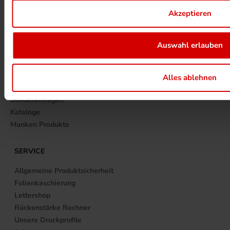
+49 (0)561 520070
Akzeptieren
info@printnow.de
Auswahl erlauben
Wir freuen uns auf Ihre Anfrage 🙂
TOPPRODUKTE
Alles ablehnen
Broschüren
Sonderanfragen
Kataloge
Munken Produkte
SERVICE
Allgemeine Produktsicherheit
Folienkaschierung
Lettershop
Rückenstärke Rechner
Unsere Druckprofile