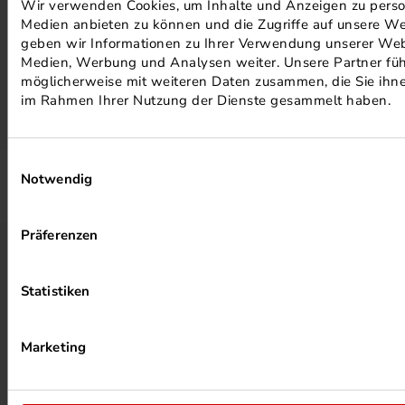
Wir verwenden Cookies, um Inhalte und Anzeigen zu persona
Medien anbieten zu können und die Zugriffe auf unsere We
geben wir Informationen zu Ihrer Verwendung unserer Webs
MEHR ZUM ZERTIFIKAT
Medien, Werbung und Analysen weiter. Unsere Partner füh
möglicherweise mit weiteren Daten zusammen, die Sie ihnen
im Rahmen Ihrer Nutzung der Dienste gesammelt haben.
MEHR BEI SILBERDRUCK ERFAHREN
Einwilligungsauswahl
Notwendig
Präferenzen
KONTAKT
Silber Druck GmbH & Co. KG
Statistiken
Otto-Hahn-Straße 25
34253 Lohfelden
Marketing