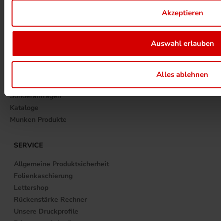
+49 (0)561 520070
Akzeptieren
info@printnow.de
Auswahl erlauben
Wir freuen uns auf Ihre Anfrage 🙂
TOPPRODUKTE
Alles ablehnen
Broschüren
Sonderanfragen
Kataloge
Munken Produkte
SERVICE
Allgemeine Produktsicherheit
Folienkaschierung
Lettershop
Rückenstärke Rechner
Unsere Druckprofile