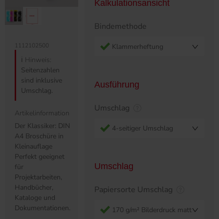
Kalkulationsansicht
Bindemethode
1112102500
Klammerheftung
ℹ️
Hinweis:
Seitenzahlen
sind inklusive
Ausführung
Umschlag.
Umschlag
Artikelinformation
Der Klassiker: DIN
4-seitiger Umschlag
A4 Broschüre in
Kleinauflage
Perfekt geeignet
Umschlag
für
Projektarbeiten,
Handbücher,
Papiersorte Umschlag
Kataloge und
Dokumentationen.
170 g/m² Bilderdruck matt