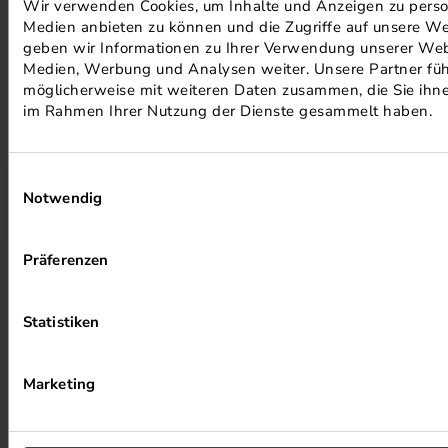
Wir verwenden Cookies, um Inhalte und Anzeigen zu persona
Medien anbieten zu können und die Zugriffe auf unsere We
geben wir Informationen zu Ihrer Verwendung unserer Webs
MEHR ZUM ZERTIFIKAT
Medien, Werbung und Analysen weiter. Unsere Partner füh
möglicherweise mit weiteren Daten zusammen, die Sie ihnen
im Rahmen Ihrer Nutzung der Dienste gesammelt haben.
MEHR BEI SILBERDRUCK ERFAHREN
Einwilligungsauswahl
Notwendig
Präferenzen
KONTAKT
Silber Druck GmbH & Co. KG
Statistiken
Otto-Hahn-Straße 25
34253 Lohfelden
Marketing