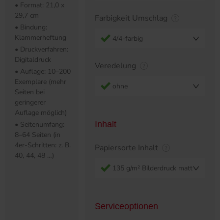
• Format: 21,0 x
29,7 cm
Farbigkeit Umschlag
• Bindung:
Klammerheftung
4/4-farbig
• Druckverfahren:
Digitaldruck
Veredelung
• Auflage: 10–200
Exemplare (mehr
ohne
Seiten bei
geringerer
Auflage möglich)
Inhalt
• Seitenumfang:
8–64 Seiten (in
4er-Schritten: z. B.
Papiersorte Inhalt
40, 44, 48 …)
135 g/m² Bilderdruck matt
Serviceoptionen