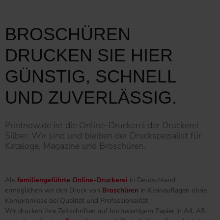
BROSCHÜREN
DRUCKEN SIE HIER
GÜNSTIG, SCHNELL
UND ZUVERLÄSSIG.
Printnow.de ist die Online-Druckerei der Druckerei
Silber: Wir sind und bleiben der Druckspezialist für
Kataloge, Magazine und Broschüren.
Als
familiengeführte Online-Druckerei
in Deutschland
ermöglichen wir den Druck von
Broschüren
in Kleinauflagen ohne
Kompromisse bei Qualität und Professionalität.
Wir drucken Ihre Zeitschriften auf hochwertigem Papier in A4, A5