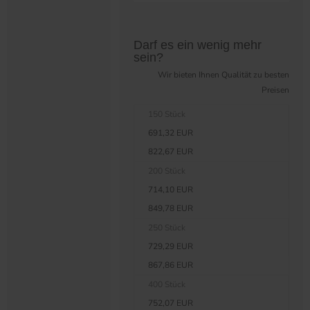
Preistabelle überspringen?
Darf es ein wenig mehr
sein?
Wir bieten Ihnen Qualität zu besten
Preisen
150 Stück
691,32 EUR
822,67 EUR
200 Stück
714,10 EUR
849,78 EUR
250 Stück
729,29 EUR
867,86 EUR
400 Stück
752,07 EUR