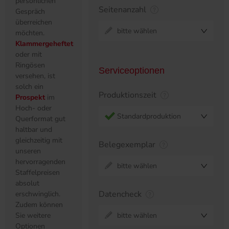
persönlichen
Seitenanzahl
Gespräch
überreichen
bitte wählen
möchten.
Klammergeheftet
oder mit
Ringösen
Serviceoptionen
versehen, ist
solch ein
Produktionszeit
Prospekt
im
Hoch- oder
Standardproduktion
Querformat gut
haltbar und
gleichzeitig mit
Belegexemplar
unseren
hervorragenden
bitte wählen
Staffelpreisen
absolut
Datencheck
erschwinglich.
Zudem können
Sie weitere
bitte wählen
Optionen