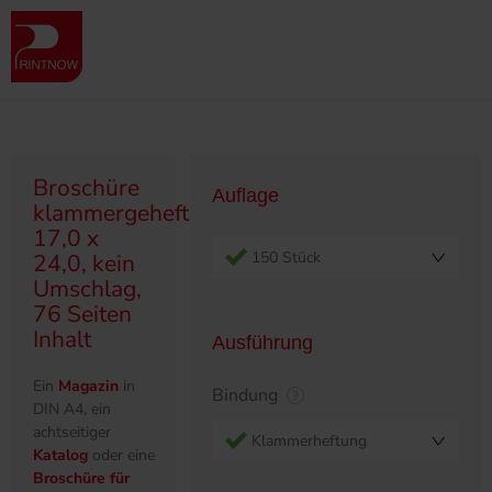
" >
Produktübersicht
Broschüren
Klammergeheftet/Ringösen
Broschüre klammergeheftet, 17,0 x 24,0, kein Umschlag, 76 Seiten
Inhalt
Broschüre
Auflage
klammergeheftet,
17,0 x
150 Stück
24,0, kein
Umschlag,
76 Seiten
Inhalt
Ausführung
Ein
Magazin
in
Bindung
DIN A4, ein
achtseitiger
Klammerheftung
Katalog
oder eine
Broschüre für