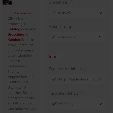
Umschlag
bitte wählen
Ein
Magazin
in
DIN A4, ein
achtseitiger
Ausrichtung
Katalog
oder eine
Broschüre für
bitte wählen
Kunden
lässt sich
schnell erstellen
und bietet einen
guten Überblick
Inhalt
über ein
bestimmtes
Papiersorte Inhalt
Thema.
Angereichert mit
90 g/m² Bilderdruck matt
Grafiken und
Bildmaterial
sprechen Sie die
Farbigkeit Inhalt
Menschen positiv
an. Oft wird dafür
4/4-farbig
eine hohe Auflage