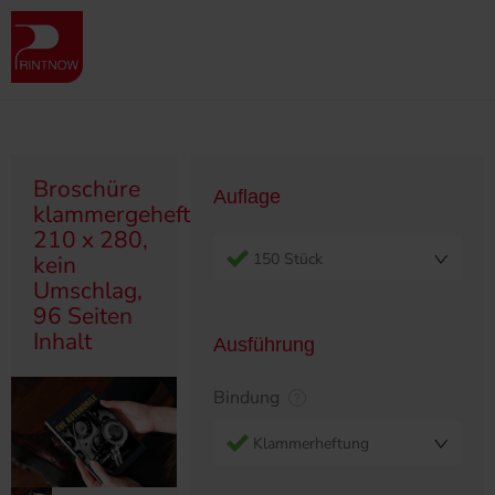
" >
Produktübersicht
Broschüren
Klammergeheftet/Ringösen
Broschüre klammergeheftet, 210 x 280, kein Umschlag, 96 Seiten
Inhalt
Broschüre
Auflage
klammergeheftet,
210 x 280,
150 Stück
kein
Umschlag,
96 Seiten
Inhalt
Ausführung
Bindung
Klammerheftung