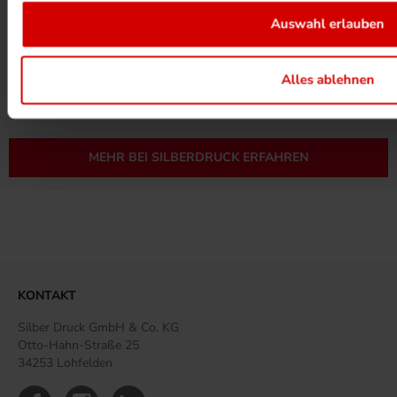
Auswahl erlauben
UMWELTPROJEKTE ANSEHEN
Alles ablehnen
MEHR ZUM ZERTIFIKAT
MEHR BEI SILBERDRUCK ERFAHREN
KONTAKT
Silber Druck GmbH & Co. KG
Otto-Hahn-Straße 25
34253 Lohfelden