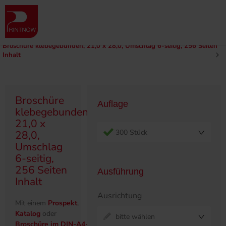
" >
Produktübersicht
Broschüren
Klebegebunden
210 x 280
Broschüre klebegebunden, 21,0 x 28,0, Umschlag 6-seitig, 256 Seiten
Inhalt
Broschüre
Auflage
klebegebunden,
21,0 x
300 Stück
28,0,
Umschlag
6-seitig,
256 Seiten
Ausführung
Inhalt
Ausrichtung
Mit einem
Prospekt
,
Katalog
oder
bitte wählen
Broschüre im DIN-A4-