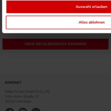
Auswahl erlauben
UMWELTPROJEKTE ANSEHEN
Alles ablehnen
MEHR ZUM ZERTIFIKAT
MEHR BEI SILBERDRUCK ERFAHREN
KONTAKT
Silber Druck GmbH & Co. KG
Otto-Hahn-Straße 25
34253 Lohfelden