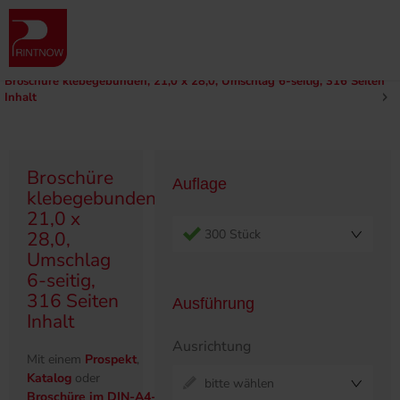
" >
Produktübersicht
Broschüren
Klebegebunden
210 x 280
Broschüre klebegebunden, 21,0 x 28,0, Umschlag 6-seitig, 316 Seiten
Inhalt
Broschüre
Auflage
klebegebunden,
21,0 x
300 Stück
28,0,
Umschlag
6-seitig,
316 Seiten
Ausführung
Inhalt
Ausrichtung
Mit einem
Prospekt
,
Katalog
oder
bitte wählen
Broschüre im DIN-A4-