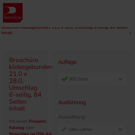
" >
Produktübersicht
Broschüren
Klebegebunden
210 x 280
Broschüre klebegebunden, 21,0 x 28,0, Umschlag 6-seitig, 84 Seiten
Inhalt
Broschüre
Auflage
klebegebunden,
21,0 x
300 Stück
28,0,
Umschlag
6-seitig, 84
Seiten
Ausführung
Inhalt
Ausrichtung
Mit einem
Prospekt
,
Katalog
oder
bitte wählen
Broschüre im DIN-A4-