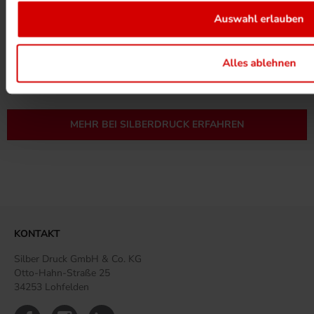
Auswahl erlauben
UMWELTPROJEKTE ANSEHEN
Alles ablehnen
MEHR ZUM ZERTIFIKAT
MEHR BEI SILBERDRUCK ERFAHREN
KONTAKT
Silber Druck GmbH & Co. KG
Otto-Hahn-Straße 25
34253 Lohfelden