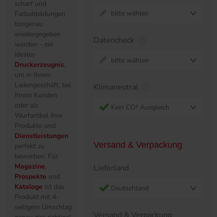
scharf und
bitte wählen
Farbabbildungen
tongenau
wiedergegeben
Datencheck
werden – ein
ideales
bitte wählen
Druckerzeugnis
,
um in Ihrem
Ladengeschäft, bei
Klimaneutral
Ihrem Kunden
oder als
Kein CO² Ausgleich
Wurfartikel Ihre
Produkte und
Dienstleistungen
Versand & Verpackung
perfekt zu
bewerben. Für
Magazine
,
Lieferland
Prospekte
und
Kataloge
ist das
Deutschland
Produkt mit 4-
seitigem Umschlag
Versand & Verpackung