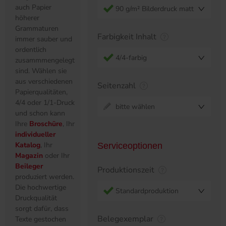
auch Papier
90 g/m² Bilderdruck matt
höherer
Grammaturen
Farbigkeit Inhalt
immer sauber und
ordentlich
4/4-farbig
zusammmengelegt
sind. Wählen sie
aus verschiedenen
Seitenzahl
Papierqualitäten,
4/4 oder 1/1-Druck
bitte wählen
und schon kann
Ihre
Broschüre
, Ihr
individueller
Katalog
, Ihr
Serviceoptionen
Magazin
oder Ihr
Beileger
Produktionszeit
produziert werden.
Die hochwertige
Standardproduktion
Druckqualität
sorgt dafür, dass
Belegexemplar
Texte gestochen