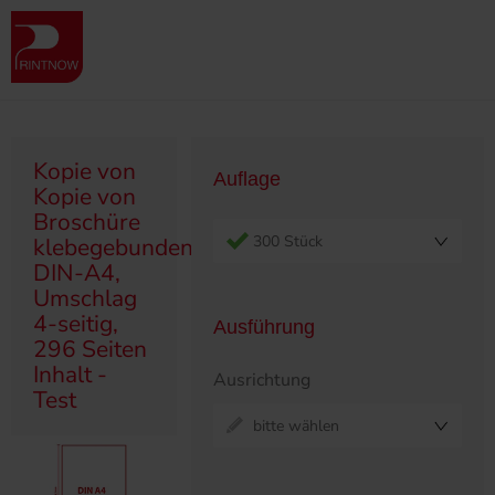
Produktübersicht
Broschüren
Klebegebunden
Kopie von Kopie von Broschüre klebegebunden, DIN-A4, Umschlag 4-
seitig, 296 Seiten Inhalt - Test
Kopie von
Auflage
Kopie von
Broschüre
300 Stück
klebegebunden,
DIN-A4,
Umschlag
4-seitig,
Ausführung
296 Seiten
Inhalt -
Ausrichtung
Test
bitte wählen