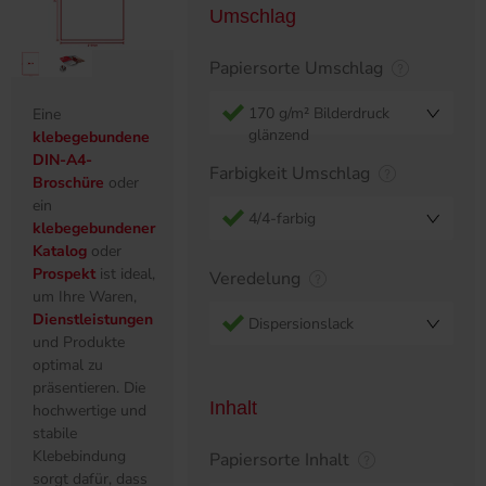
Umschlag
Papiersorte Umschlag
170 g/m² Bilderdruck
Eine
glänzend
klebegebundene
DIN-A4-
Farbigkeit Umschlag
Broschüre
oder
ein
4/4-farbig
klebegebundener
Katalog
oder
Prospekt
ist ideal,
Veredelung
um Ihre Waren,
Dienstleistungen
Dispersionslack
und Produkte
optimal zu
präsentieren. Die
Inhalt
hochwertige und
stabile
Klebebindung
Papiersorte Inhalt
sorgt dafür, dass