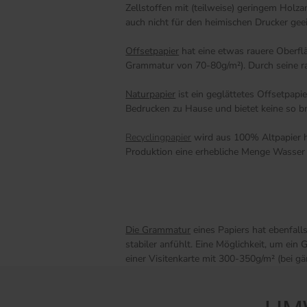
Zellstoffen mit (teilweise) geringem Holz
auch nicht für den heimischen Drucker gee
Offsetpapier
hat eine etwas rauere Oberfl
Grammatur von 70-80g/m²). Durch seine raue
Naturpapier
ist ein geglättetes Offsetpap
Bedrucken zu Hause und bietet keine so br
Recyclingpapier
wird aus 100% Altpapier he
Produktion eine erhebliche Menge Wasser 
Die Grammatur
eines Papiers hat ebenfall
stabiler anfühlt. Eine Möglichkeit, um ei
einer Visitenkarte mit 300-350g/m² (bei g