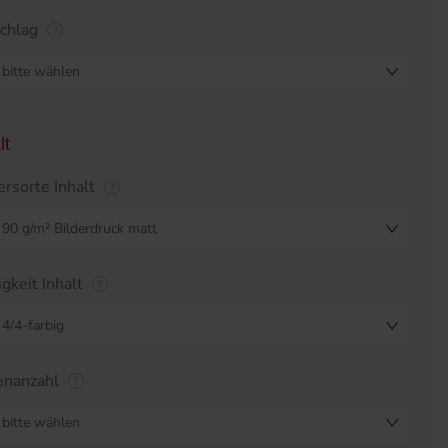
chlag
bitte wählen
lt
ersorte Inhalt
90 g/m² Bilderdruck matt
igkeit Inhalt
4/4-farbig
enanzahl
bitte wählen