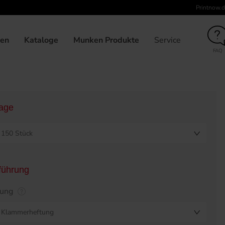
Printnow.d
heftet/Ringösen
Broschüre klammergeheftet, 210 x 210, kein 
gen
Kataloge
Munken Produkte
Service
FAQ
lage
150 Stück
führung
dung
Klammerheftung