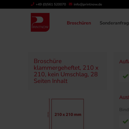
" >
+49 (0)561 520070
info@printnow.de
Produktübersicht
Broschüren
Klammerge
Broschüren
Sonderanfra
Broschüre
Auf
klammergeheftet, 210 x
210, kein Umschlag, 28
Seiten Inhalt
Aus
Bin