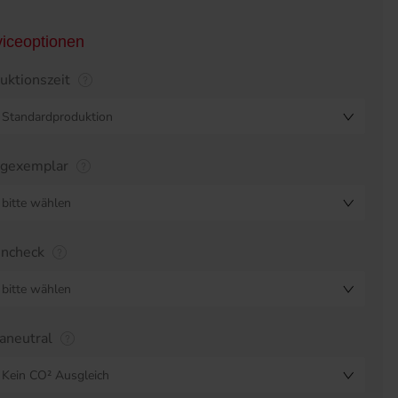
viceoptionen
uktionszeit
Standardproduktion
egexemplar
bitte wählen
encheck
bitte wählen
aneutral
Kein CO² Ausgleich