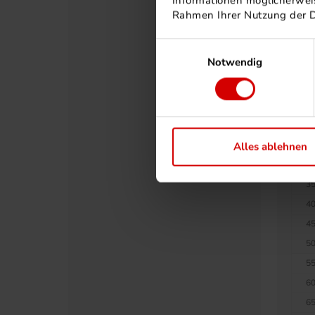
Informationen möglicherweis
14
Rahmen Ihrer Nutzung der 
15
Einwilligungsauswahl
16
Notwendig
17
18
19
20
25
Alles ablehnen
30
35
40
45
50
55
60
65