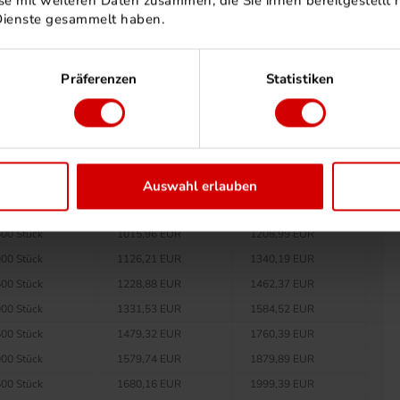
e mit weiteren Daten zusammen, die Sie ihnen bereitgestellt h
00 Stück
571,13 EUR
679,64 EUR
Dienste gesammelt haben.
00 Stück
597,73 EUR
711,30 EUR
00 Stück
616,75 EUR
733,93 EUR
Präferenzen
Statistiken
00 Stück
635,76 EUR
756,55 EUR
00 Stück
662,37 EUR
788,22 EUR
00 Stück
681,37 EUR
810,83 EUR
00 Stück
700,39 EUR
833,46 EUR
00 Stück
803,06 EUR
955,64 EUR
Auswahl erlauben
00 Stück
913,30 EUR
1086,83 EUR
00 Stück
1015,96 EUR
1208,99 EUR
00 Stück
1126,21 EUR
1340,19 EUR
00 Stück
1228,88 EUR
1462,37 EUR
00 Stück
1331,53 EUR
1584,52 EUR
00 Stück
1479,32 EUR
1760,39 EUR
00 Stück
1579,74 EUR
1879,89 EUR
00 Stück
1680,16 EUR
1999,39 EUR