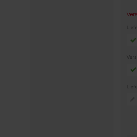
Ver
Lief
Vers
Lief
Pr