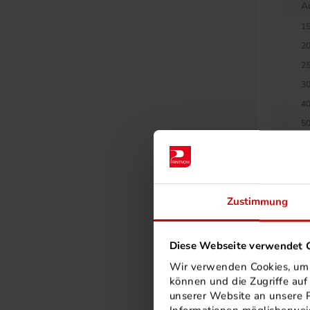
A
15
20
25
30
40
50
60
75
80
Zustimmung
90
10
11
Diese Webseite verwendet C
12
Wir verwenden Cookies, um I
12
können und die Zugriffe au
unserer Website an unsere P
13