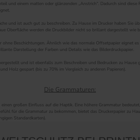
anteil und einem matten oder glänzenden „Anstrich“. Dadurch sind diese 
ignet.
äche und ist auch gut zu beschreiben. Zu Hause im Drucker haben Sie übr
 Oberfläche werden die Druckbilder nicht so brillant dargestellt wie be
ier ohne Beschichtungen. Ähnlich wie das normale Offsetpapier eignet e
illante Darstellung der Farben und Details wie das Bilderdruckpapier.
rgestellt und ist ebenfalls zum Beschreiben und Bedrucken zu Hause ge
und Holz gespart (bis zu 70% im Vergleich zu anderen Papieren).
Die Grammaturen:
s einen großen Einfluss auf die Haptik. Eine höhere Grammatur bedeutet, 
n Gefühl für die Grammatur zu bekommen, bietet das Druckerpapier zu Hau
ängigen Standardkarten).