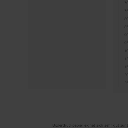
70
75
80
85
90
95
10
12
15
20
25
Bilderdruckpapier
eignet sich sehr gut zur