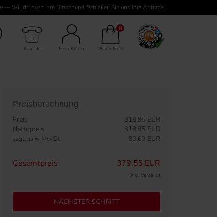
e — Wir drucken Ihre Broschüre!
Schicken Sie uns Ihre Anfrage.
Umschlag, 28 Seiten Inhalt
0
Kontakt
Mein Konto
Warenkorb
Preisberechnung
Preis
318,95 EUR
Nettopreis
318,95 EUR
zzgl.
MwSt
60,60 EUR
19 %
Gesamtpreis
379,55 EUR
(inkl. Versand)
NÄCHSTER SCHRITT