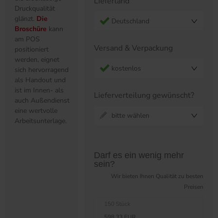
Lieferland
Druckqualität
glänzt.
Die
Deutschland
Broschüre
kann
am POS
Versand & Verpackung
positioniert
werden, eignet
kostenlos
sich hervorragend
als Handout und
ist im Innen- als
Lieferverteilung gewünscht?
auch Außendienst
eine wertvolle
bitte wählen
Arbeitsunterlage.
Preistabelle überspringen?
Darf es ein wenig mehr
sein?
Wir bieten Ihnen Qualität zu besten
Preisen
150 Stück
598,33 EUR