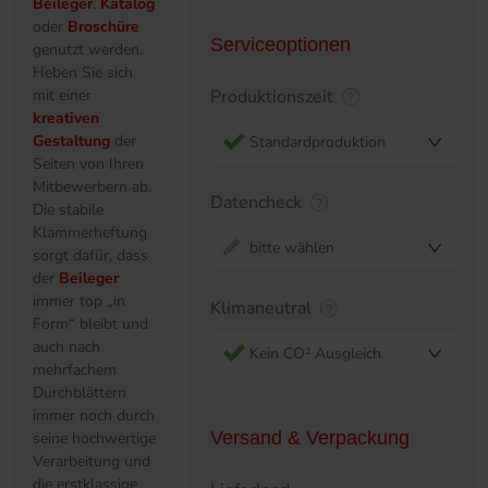
Beileger
,
Katalog
oder
Broschüre
Serviceoptionen
genutzt werden.
Heben Sie sich
mit einer
Produktionszeit
kreativen
Gestaltung
der
Standardproduktion
Seiten von Ihren
Mitbewerbern ab.
Datencheck
Die stabile
Klammerheftung
bitte wählen
sorgt dafür, dass
der
Beileger
immer top „in
Klimaneutral
Form“ bleibt und
auch nach
Kein CO² Ausgleich
mehrfachem
Durchblättern
immer noch durch
Versand & Verpackung
seine hochwertige
Verarbeitung und
die erstklassige