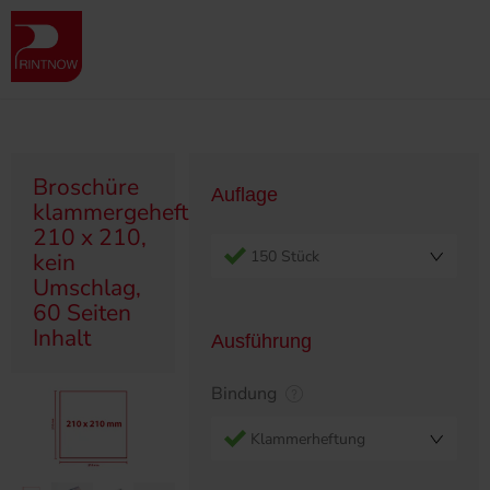
" >
Produktübersicht
Broschüren
Klammergeheftet/Ringösen
Broschüre klammergeheftet, 210 x 210, kein Umschlag, 60 Seiten
Inhalt
Broschüre
Auflage
klammergeheftet,
210 x 210,
150 Stück
kein
Umschlag,
60 Seiten
Inhalt
Ausführung
Bindung
Klammerheftung