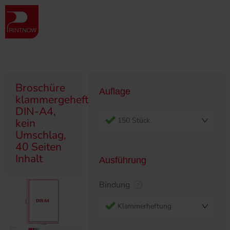
" >
Produktübersicht
Broschüren
Klammergeheftet/Ringösen
Broschüre klammergeheftet, DIN-A4, kein Umschlag, 40 Seiten Inhalt
Broschüre
Auflage
klammergeheftet,
DIN-A4,
150 Stück
kein
Umschlag,
40 Seiten
Inhalt
Ausführung
Bindung
Klammerheftung