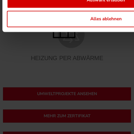
Auswahl erlauben
Alles ablehnen
HEIZUNG PER ABWÄRME
UMWELTPROJEKTE ANSEHEN
MEHR ZUM ZERTIFIKAT