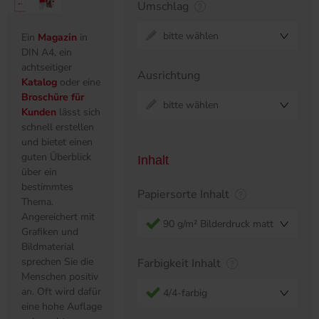
Umschlag
bitte wählen
Ein
Magazin
in
DIN A4, ein
achtseitiger
Ausrichtung
Katalog
oder eine
Broschüre für
bitte wählen
Kunden
lässt sich
schnell erstellen
und bietet einen
guten Überblick
Inhalt
über ein
bestimmtes
Papiersorte Inhalt
Thema.
Angereichert mit
90 g/m² Bilderdruck matt
Grafiken und
Bildmaterial
sprechen Sie die
Farbigkeit Inhalt
Menschen positiv
an. Oft wird dafür
4/4-farbig
eine hohe Auflage