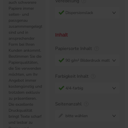
Veredelung
auch schwerere
Papiere immer
Dispersionslack
seiten- und
passgenau
zusammmengelegt
sind und in
Inhalt
ansprechender
Form bei Ihren
Papiersorte Inhalt
Kunden ankommt.
Bestimmen Sie die
90 g/m² Bilderdruck matt
Papierqualitäten,
die Sie verwenden
möchten, um Ihr
Farbigkeit Inhalt
Angebot immer
kostengünstig und
4/4-farbig
trotzdem exklusiv
zu präsentieren.
Seitenanzahl
Die exzellente
Druckqualität
bitte wählen
bringt Texte scharf
und lesbar zu