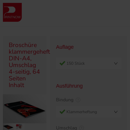
Produktübersicht
Broschüren
Klammergeheftet/Ringösen
Broschüre klammergeheftet, DIN-A4, Umschlag 4-seitig, 64 Seiten
Inhalt
Broschüre
Auflage
klammergeheftet,
DIN-A4,
150 Stück
Umschlag
4-seitig, 64
Seiten
Inhalt
Ausführung
Bindung
Klammerheftung
Umschlag