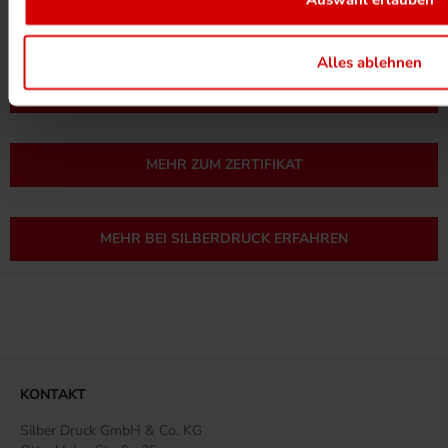
Alles ablehnen
UMWELTPROJEKTE ANSEHEN
MEHR ZUM ZERTIFIKAT
MEHR BEI SILBERDRUCK ERFAHREN
KONTAKT
Silber Druck GmbH & Co. KG