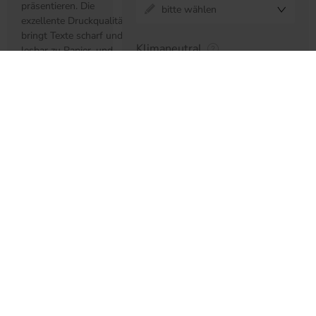
präsentieren. Die
bitte wählen
exzellente Druckqualität
bringt Texte scharf und
Klimaneutral
lesbar zu Papier, und
Abbildungen werden in
Kein CO² Ausgleich
den Originalfarben
wiedergegeben. So
können Sie sicher sein,
dass Ihre
Broschüre
,
Versand & Verpackung
Ihr
Prospekt
oder Ihr
Katalog
Ihr
Lieferland
Unternehmen immer
glanz- und stilvoll ins
Deutschland
Licht setzt.
Versand & Verpackung
kostenlos
Lieferverteilung gewünscht?