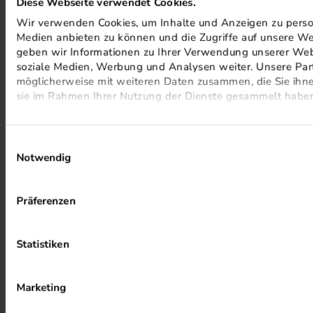
Diese Webseite verwendet Cookies.
Wir verwenden Cookies, um Inhalte und Anzeigen zu persona
Eine klammergeheftete
Umschlag
Medien anbieten zu können und die Zugriffe auf unsere We
DIN-A5-Broschüre mit
geben wir Informationen zu Ihrer Verwendung unserer Webs
12 Seiten Inhalt ohne
bitte wählen
soziale Medien, Werbung und Analysen weiter. Unsere Part
Umschlag ist ideal,
möglicherweise mit weiteren Daten zusammen, die Sie ihnen
wenn Sie einen
sie im Rahmen Ihrer Nutzung der Dienste gesammelt habe
Ausrichtung
Katalog
,
eine
Broschüre
,
bitte wählen
ein
Magazin
oder einen
Einwilligungsauswahl
Prospekt
erstellen
Notwendig
möchten, um Ihre
Waren stilvoll ins
Inhalt
rechte Licht zu rücken.
Präferenzen
Für diese speziellen
Papiersorte Inhalt
Broschüren wird das
hochwertige Munken
Statistiken
90g/m² Munken Polar
Arctic Paper verwendet,
das sich besonders
schön für hochwertige
Farbigkeit Inhalt
Marketing
Magazine und Kataloge
eignet. Dieses