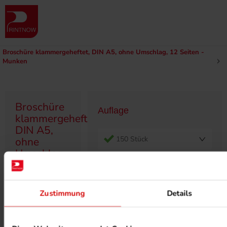
Produktübersicht
Munken Produkte
Munken Klammerheftung
DIN A5 Klammerheftung | Munken Papier
Broschüre klammergeheftet, DIN A5, ohne Umschlag, 12 Seiten -
Munken
Broschüre
Auflage
klammergeheftet,
DIN A5,
150 Stück
ohne
Umschlag,
12 Seiten -
Munken
Ausführung
Zustimmung
Details
Bindung
Klammerheftung