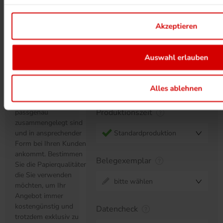
4/4-farbig
Designpapier von Arctic
Paper überzeugt durch
Akzeptieren
seine herausragende
Seitenanzahl
Haptik und seine
natürlichen Farbtöne.
bitte wählen
Auswahl erlauben
Die
stabile
Klammerheftung
sorgt dafür, dass auch
Alles ablehnen
Serviceoptionen
schwerere Papiere
immer seiten- und
Produktionszeit
passgenau
zusammengelegt sind
und in ansprechender
Standardproduktion
Form bei Ihren Kunden
ankommt. Bestimmen
Belegexemplar
Sie die Papierqualitäten,
die Sie verwenden
bitte wählen
möchten, um Ihr
Angebot immer
kostengünstig und
Datencheck
trotzdem exklusiv zu