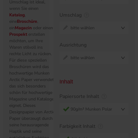
Umschlag ist ideal,
wenn Sie einen
Umschlag
Katalog
,
eine
Broschüre
,
ein
Magazin
oder einen
bitte wählen
Prospekt
erstellen
möchten, um Ihre
Ausrichtung
Waren stilvoll ins
rechte Licht zu rücken.
bitte wählen
Für diese speziellen
Broschüren wird das
hochwertige Munken
Arctic Paper verwendet,
Inhalt
das sich besonders
schön für hochwertige
Papiersorte Inhalt
Magazine und Kataloge
eignet. Dieses
90g/m² Munken Polar
Designpapier von Arctic
Paper überzeugt durch
seine herausragende
Farbigkeit Inhalt
Haptik und seine
natürlichen Farbtöne.