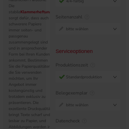
4/4-farbig
Die
stabile
Klammerheftung
Seitenanzahl
sorgt dafür, dass auch
schwerere Papiere
bitte wählen
immer seiten- und
passgenau
zusammengelegt sind
und in ansprechender
Serviceoptionen
Form bei Ihren Kunden
ankommt. Bestimmen
Produktionszeit
Sie die Papierqualitäten,
die Sie verwenden
Standardproduktion
möchten, um Ihr
Angebot immer
kostengünstig und
Belegexemplar
trotzdem exklusiv zu
präsentieren. Die
bitte wählen
exzellente Druckqualität
bringt Texte scharf und
Datencheck
lesbar zu Papier, und
Abbildungen werden in