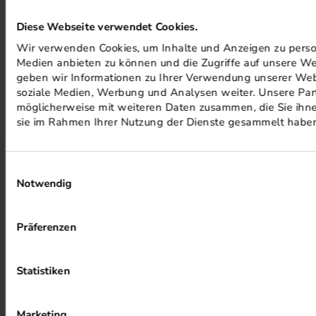
Diese Webseite verwendet Cookies.
MUNKEN PRODUKT KONFIGURIEREN.
Wir verwenden Cookies, um Inhalte und Anzeigen zu persona
Medien anbieten zu können und die Zugriffe auf unsere We
geben wir Informationen zu Ihrer Verwendung unserer Webs
soziale Medien, Werbung und Analysen weiter. Unsere Part
möglicherweise mit weiteren Daten zusammen, die Sie ihnen
sie im Rahmen Ihrer Nutzung der Dienste gesammelt habe
Einwilligungsauswahl
UMWELTSCHUTZ BEI
Notwendig
PRINTNOW
Präferenzen
Wir tragen zu einer umweltfreundlichen und CO²-neutralen
Wirtschaft bei.
Statistiken
Erhalten Sie ein Zertifikat von Climatepartner bei Ihrer
umweltfreundlichen Bestellung.
Marketing