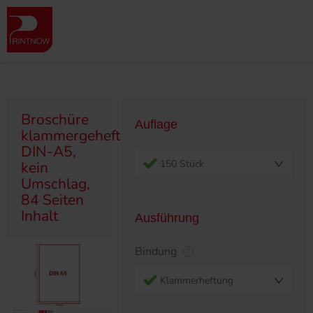
" >
Produktübersicht
Broschüren
Klammergeheftet/Ringösen
Broschüre klammergeheftet, DIN-A5, kein Umschlag, 84 Seiten Inhalt
Broschüre
Auflage
klammergeheftet,
DIN-A5,
150 Stück
kein
Umschlag,
84 Seiten
Inhalt
Ausführung
Bindung
Klammerheftung