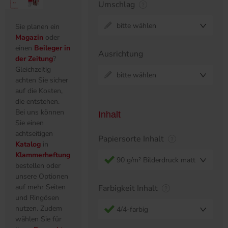
Umschlag
bitte wählen
Sie planen ein
Magazin
oder
einen
Beileger in
Ausrichtung
der Zeitung
?
Gleichzeitig
bitte wählen
achten Sie sicher
auf die Kosten,
die entstehen.
Bei uns können
Inhalt
Sie einen
achtseitigen
Papiersorte Inhalt
Katalog
in
Klammerheftung
90 g/m² Bilderdruck matt
bestellen oder
unsere Optionen
auf mehr Seiten
Farbigkeit Inhalt
und Ringösen
nutzen. Zudem
4/4-farbig
wählen Sie für