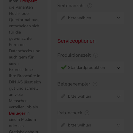
Ihren
Prospekt
Seitenanzahl
die Varianten
Hoch- oder
bitte wählen
Querformat aus,
entscheiden sich
für die
gewünschte
Serviceoptionen
Form des
Datenchecks und
Produktionszeit
auch gern für
einen
Standardproduktion
Expressdruck.
Ihre Broschüre in
DIN A5 lässt sich
Belegexemplar
gut und schnell
an viele
bitte wählen
Menschen
verteilen, ob als
Datencheck
Beileger
in
einem Medium
bitte wählen
oder als
Gratisbeigabe zu