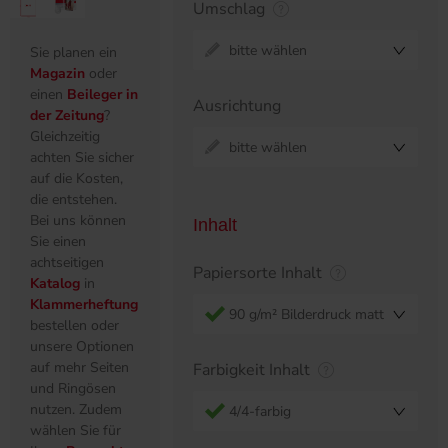
Umschlag
bitte wählen
Sie planen ein
Magazin
oder
einen
Beileger in
Ausrichtung
der Zeitung
?
Gleichzeitig
bitte wählen
achten Sie sicher
auf die Kosten,
die entstehen.
Bei uns können
Inhalt
Sie einen
achtseitigen
Papiersorte Inhalt
Katalog
in
Klammerheftung
90 g/m² Bilderdruck matt
bestellen oder
unsere Optionen
auf mehr Seiten
Farbigkeit Inhalt
und Ringösen
nutzen. Zudem
4/4-farbig
wählen Sie für