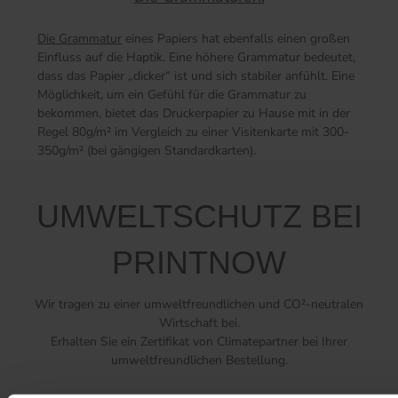
Die Grammatur
eines Papiers hat ebenfalls einen großen
Einfluss auf die Haptik. Eine höhere Grammatur bedeutet,
dass das Papier „dicker“ ist und sich stabiler anfühlt. Eine
Möglichkeit, um ein Gefühl für die Grammatur zu
bekommen, bietet das Druckerpapier zu Hause mit in der
Regel 80g/m² im Vergleich zu einer Visitenkarte mit 300-
350g/m² (bei gängigen Standardkarten).
UMWELTSCHUTZ BEI
PRINTNOW
Wir tragen zu einer umweltfreundlichen und CO²-neutralen
Wirtschaft bei.
Erhalten Sie ein Zertifikat von Climatepartner bei Ihrer
umweltfreundlichen Bestellung.