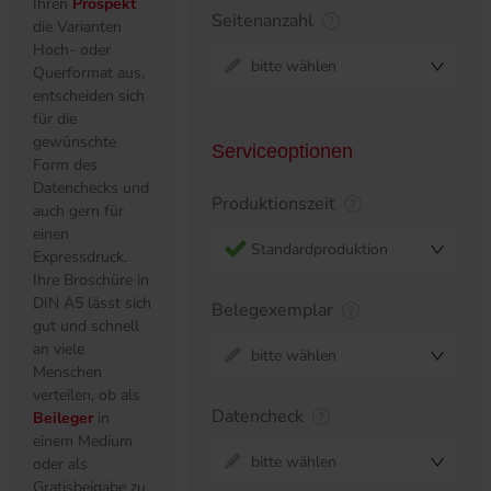
Ihren
Prospekt
Seitenanzahl
die Varianten
Hoch- oder
bitte wählen
Querformat aus,
entscheiden sich
für die
gewünschte
Serviceoptionen
Form des
Datenchecks und
Produktionszeit
auch gern für
einen
Standardproduktion
Expressdruck.
Ihre Broschüre in
DIN A5 lässt sich
Belegexemplar
gut und schnell
an viele
bitte wählen
Menschen
verteilen, ob als
Datencheck
Beileger
in
einem Medium
bitte wählen
oder als
Gratisbeigabe zu