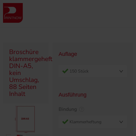
" >
Produktübersicht
Broschüren
Klammergeheftet/Ringösen
Broschüre klammergeheftet, DIN-A5, kein Umschlag, 88 Seiten Inhalt
Broschüre
Auflage
klammergeheftet,
DIN-A5,
150 Stück
kein
Umschlag,
88 Seiten
Inhalt
Ausführung
Bindung
Klammerheftung