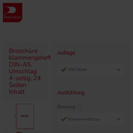
" >
Produktübersicht
Broschüren
Klammergeheftet/Ringösen
Broschüre klammergeheftet, DIN-A5, Umschlag 4-seitig, 24 Seiten
Inhalt
Broschüre
Auflage
klammergeheftet,
DIN-A5,
150 Stück
Umschlag
4-seitig, 24
Seiten
Inhalt
Ausführung
Bindung
Klammerheftung