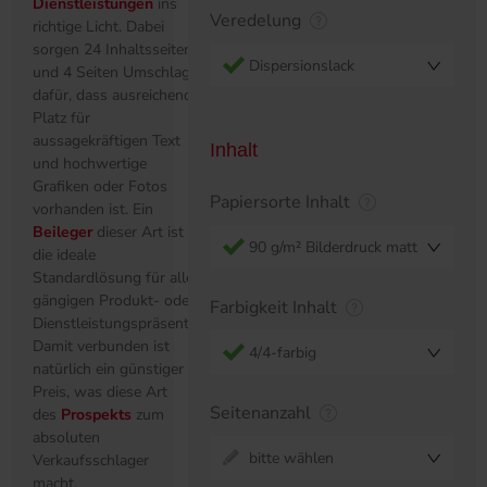
Dienstleistungen
ins
Veredelung
richtige Licht. Dabei
sorgen 24 Inhaltsseiten
Dispersionslack
und 4 Seiten Umschlag
dafür, dass ausreichend
Platz für
aussagekräftigen Text
Inhalt
und hochwertige
Grafiken oder Fotos
Papiersorte Inhalt
vorhanden ist. Ein
Beileger
dieser Art ist
90 g/m² Bilderdruck matt
die ideale
Standardlösung für alle
gängigen Produkt- oder
Farbigkeit Inhalt
Dienstleistungspräsentationen.
Damit verbunden ist
4/4-farbig
natürlich ein günstiger
Preis, was diese Art
Seitenanzahl
des
Prospekts
zum
absoluten
bitte wählen
Verkaufsschlager
macht.