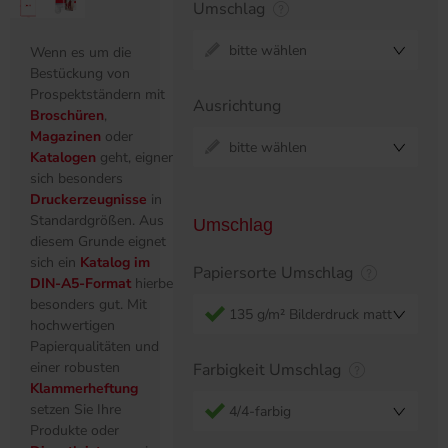
Umschlag
bitte wählen
Wenn es um die
Bestückung von
Prospektständern mit
Ausrichtung
Broschüren
,
Magazinen
oder
bitte wählen
Katalogen
geht, eignen
sich besonders
Druckerzeugnisse
in
Standardgrößen. Aus
Umschlag
diesem Grunde eignet
sich ein
Katalog im
Papiersorte Umschlag
DIN-A5-Format
hierbei
besonders gut. Mit
135 g/m² Bilderdruck matt
hochwertigen
Papierqualitäten und
einer robusten
Farbigkeit Umschlag
Klammerheftung
setzen Sie Ihre
4/4-farbig
Produkte oder