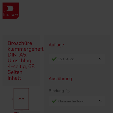
" >
Produktübersicht
Broschüren
Klammergeheftet/Ringösen
Broschüre klammergeheftet, DIN-A5, Umschlag 4-seitig, 68 Seiten
Inhalt
Broschüre
Auflage
klammergeheftet,
DIN-A5,
150 Stück
Umschlag
4-seitig, 68
Seiten
Inhalt
Ausführung
Bindung
Klammerheftung