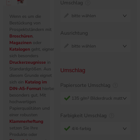
Umschlag
bitte wählen
Wenn es um die
Bestückung von
Prospektständern mit
Ausrichtung
Broschüren
,
Magazinen
oder
bitte wählen
Katalogen
geht, eignen
sich besonders
Druckerzeugnisse
in
Standardgrößen. Aus
Umschlag
diesem Grunde eignet
sich ein
Katalog im
Papiersorte Umschlag
DIN-A5-Format
hierbei
besonders gut. Mit
135 g/m² Bilderdruck matt
hochwertigen
Papierqualitäten und
einer robusten
Farbigkeit Umschlag
Klammerheftung
setzen Sie Ihre
4/4-farbig
Produkte oder