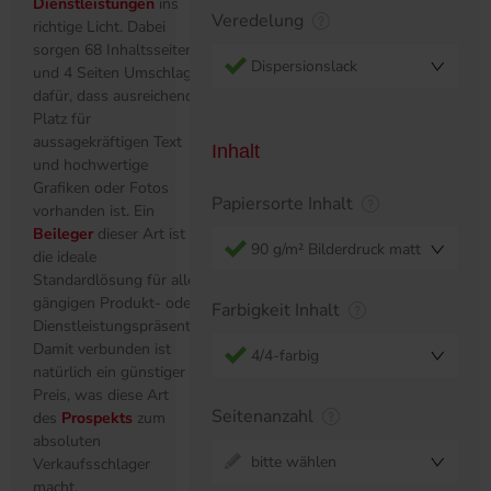
Dienstleistungen
ins
Veredelung
richtige Licht. Dabei
sorgen 68 Inhaltsseiten
Dispersionslack
und 4 Seiten Umschlag
dafür, dass ausreichend
Platz für
aussagekräftigen Text
Inhalt
und hochwertige
Grafiken oder Fotos
Papiersorte Inhalt
vorhanden ist. Ein
Beileger
dieser Art ist
90 g/m² Bilderdruck matt
die ideale
Standardlösung für alle
gängigen Produkt- oder
Farbigkeit Inhalt
Dienstleistungspräsentationen.
Damit verbunden ist
4/4-farbig
natürlich ein günstiger
Preis, was diese Art
Seitenanzahl
des
Prospekts
zum
absoluten
bitte wählen
Verkaufsschlager
macht.