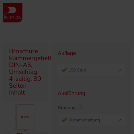
" >
Produktübersicht
Broschüren
Klammergeheftet/Ringösen
Broschüre klammergeheftet, DIN-A5, Umschlag 4-seitig, 80 Seiten
Inhalt
Broschüre
Auflage
klammergeheftet,
DIN-A5,
150 Stück
Umschlag
4-seitig, 80
Seiten
Inhalt
Ausführung
Bindung
Klammerheftung