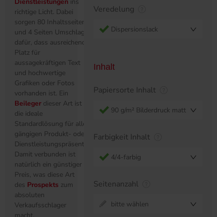
Dienstleistungen
ins
Veredelung
richtige Licht. Dabei
sorgen 80 Inhaltsseiten
Dispersionslack
und 4 Seiten Umschlag
dafür, dass ausreichend
Platz für
aussagekräftigen Text
Inhalt
und hochwertige
Grafiken oder Fotos
Papiersorte Inhalt
vorhanden ist. Ein
Beileger
dieser Art ist
90 g/m² Bilderdruck matt
die ideale
Standardlösung für alle
gängigen Produkt- oder
Farbigkeit Inhalt
Dienstleistungspräsentationen.
Damit verbunden ist
4/4-farbig
natürlich ein günstiger
Preis, was diese Art
Seitenanzahl
des
Prospekts
zum
absoluten
bitte wählen
Verkaufsschlager
macht.