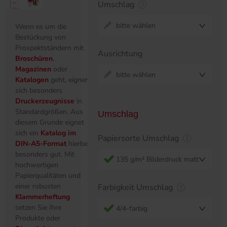
Umschlag
bitte wählen
Wenn es um die
Bestückung von
Prospektständern mit
Ausrichtung
Broschüren
,
Magazinen
oder
bitte wählen
Katalogen
geht, eignen
sich besonders
Druckerzeugnisse
in
Standardgrößen. Aus
Umschlag
diesem Grunde eignet
sich ein
Katalog im
Papiersorte Umschlag
DIN-A5-Format
hierbei
besonders gut. Mit
135 g/m² Bilderdruck matt
hochwertigen
Papierqualitäten und
einer robusten
Farbigkeit Umschlag
Klammerheftung
setzen Sie Ihre
4/4-farbig
Produkte oder