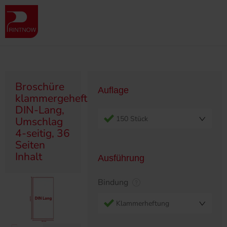
" >
Produktübersicht
Broschüren
Klammergeheftet/Ringösen
Broschüre klammergeheftet, DIN-Lang, Umschlag 4-seitig, 36 Seiten
Inhalt
Broschüre
Auflage
klammergeheftet,
DIN-Lang,
150 Stück
Umschlag
4-seitig, 36
Seiten
Inhalt
Ausführung
Bindung
Klammerheftung