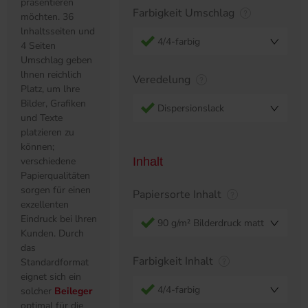
präsentieren
Farbigkeit Umschlag
möchten. 36
lnhaltsseiten und
4/4-farbig
4 Seiten
Umschlag geben
lhnen reichlich
Veredelung
Platz, um lhre
Bilder, Grafiken
Dispersionslack
und Texte
platzieren zu
können;
verschiedene
Inhalt
Papierqualitäten
sorgen für einen
Papiersorte Inhalt
exzellenten
Eindruck bei lhren
90 g/m² Bilderdruck matt
Kunden. Durch
das
Farbigkeit Inhalt
Standardformat
eignet sich ein
4/4-farbig
solcher
Beileger
optimal für die