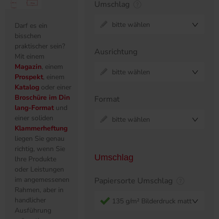
Umschlag
bitte wählen
Darf es ein
bisschen
praktischer sein?
Ausrichtung
Mit einem
Magazin
, einem
bitte wählen
Prospekt
, einem
Katalog
oder einer
Broschüre im Din
Format
lang-Format
und
einer soliden
bitte wählen
Klammerheftung
liegen Sie genau
richtig, wenn Sie
Umschlag
lhre Produkte
oder Leistungen
im angemessenen
Papiersorte Umschlag
Rahmen, aber in
handlicher
135 g/m² Bilderdruck matt
Ausführung