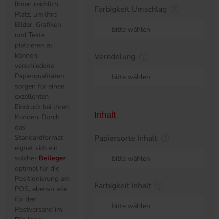
präsentieren
Farbigkeit Umschlag
möchten. 56
lnhaltsseiten und
bitte wählen
4 Seiten
Umschlag geben
lhnen reichlich
Veredelung
Platz, um lhre
Bilder, Grafiken
bitte wählen
und Texte
platzieren zu
können;
verschiedene
Inhalt
Papierqualitäten
sorgen für einen
Papiersorte Inhalt
exzellenten
Eindruck bei lhren
bitte wählen
Kunden. Durch
das
Farbigkeit Inhalt
Standardformat
eignet sich ein
bitte wählen
solcher
Beileger
optimal für die