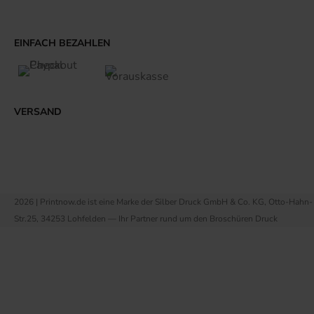
SERVICE
Allgemeine Produktsicherheit
Folienkaschierung
Lettershop
Rückenstärke Rechner
Unsere Druckprofile
Printnow wird grün
Über uns
ClimatePartner
Living PSO
Teillieferungen
Datenschutzbestimmungen
Blog, Guides & News
AGB
Impressum