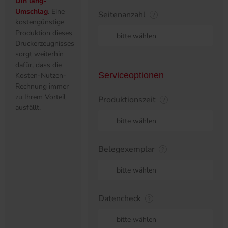
Positionierung am
Seitenanzahl
POS, ebenso wie
für den
bitte wählen
Postversand im
Din lang-
Umschlag
. Eine
kostengünstige
Serviceoptionen
Produktion dieses
Druckerzeugnisses
Produktionszeit
sorgt weiterhin
dafür, dass die
bitte wählen
Kosten-Nutzen-
Rechnung immer
zu Ihrem Vorteil
Belegexemplar
ausfällt.
bitte wählen
Datencheck
bitte wählen