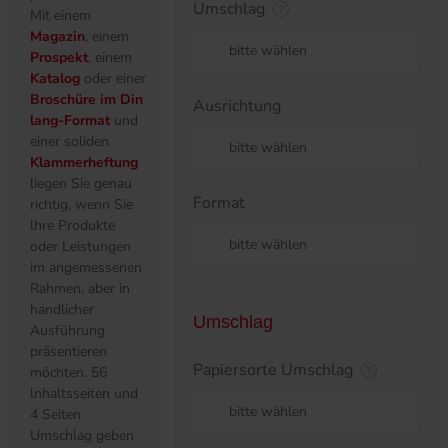
Umschlag
bitte wählen
Darf es ein
bisschen
praktischer sein?
Ausrichtung
Mit einem
Magazin
, einem
bitte wählen
Prospekt
, einem
Katalog
oder einer
Broschüre im Din
Format
lang-Format
und
einer soliden
bitte wählen
Klammerheftung
liegen Sie genau
richtig, wenn Sie
Umschlag
lhre Produkte
oder Leistungen
im angemessenen
Papiersorte Umschlag
Rahmen, aber in
handlicher
bitte wählen
Ausführung