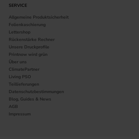
Otto-Hahn-Straße 25
34253 Lohfelden
+49 (0)561 520070
info@printnow.de
Wir freuen uns auf Ihre Anfrage 🙂
TOPPRODUKTE
Broschüren
Sonderanfragen
Kataloge
Munken Produkte
Mehr anzeigen