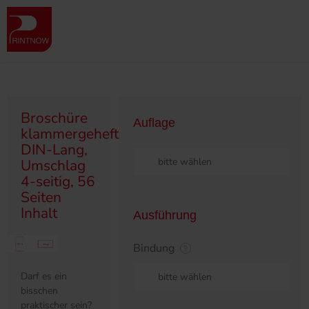
" >
Produktübersicht
Broschüren
Klammergeheftet/Ringösen
Broschüre klammergeheftet, DIN-Lang, Umschlag 4-seitig, 56 Seiten
Inhalt
Broschüre
Auflage
klammergeheftet,
DIN-Lang,
bitte wählen
Umschlag
4-seitig, 56
Seiten
Inhalt
Ausführung
Bindung
bitte wählen