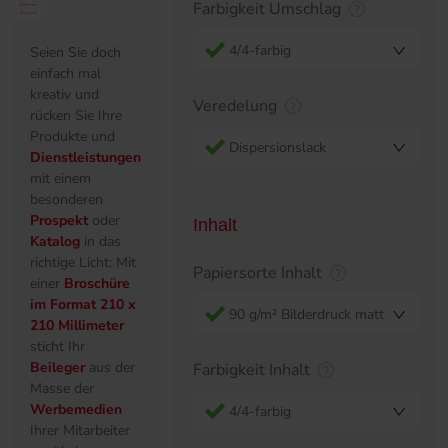
Farbigkeit Umschlag
4/4-farbig
Seien Sie doch
einfach mal
kreativ und
Veredelung
rücken Sie Ihre
Produkte und
Dispersionslack
Dienstleistungen
mit einem
besonderen
Prospekt
oder
Inhalt
Katalog
in das
richtige Licht: Mit
Papiersorte Inhalt
einer
Broschüre
im Format 210 x
90 g/m² Bilderdruck matt
210 Millimeter
sticht Ihr
Beileger
aus der
Farbigkeit Inhalt
Masse der
Werbemedien
4/4-farbig
Ihrer Mitarbeiter