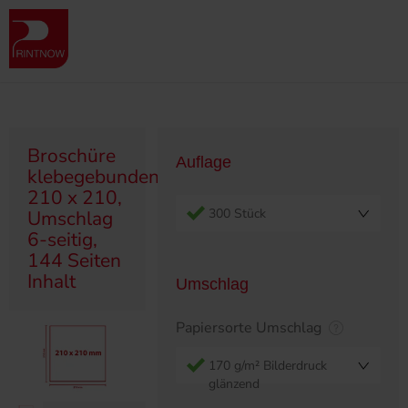
" >
Produktübersicht
Broschüren
Klebegebunden
Broschüre klebegebunden, 210 x 210, Umschlag 6-seitig, 144 Seiten
Inhalt
Broschüre
Auflage
klebegebunden,
210 x 210,
300 Stück
Umschlag
6-seitig,
144 Seiten
Inhalt
Umschlag
Papiersorte Umschlag
170 g/m² Bilderdruck
glänzend