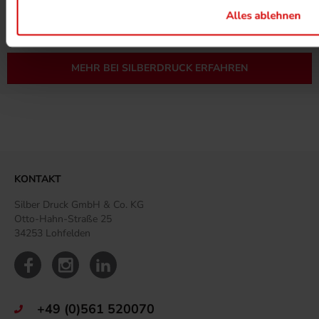
MEHR ZUM ZERTIFIKAT
Alles ablehnen
MEHR BEI SILBERDRUCK ERFAHREN
KONTAKT
Silber Druck GmbH & Co. KG
Otto-Hahn-Straße 25
34253 Lohfelden
+49 (0)561 520070