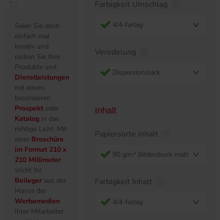
Farbigkeit Umschlag
4/4-farbig
Seien Sie doch
einfach mal
kreativ und
Veredelung
rücken Sie Ihre
Produkte und
Dispersionslack
Dienstleistungen
mit einem
besonderen
Prospekt
oder
Inhalt
Katalog
in das
richtige Licht: Mit
Papiersorte Inhalt
einer
Broschüre
im Format 210 x
90 g/m² Bilderdruck matt
210 Millimeter
sticht Ihr
Beileger
aus der
Farbigkeit Inhalt
Masse der
Werbemedien
4/4-farbig
Ihrer Mitarbeiter