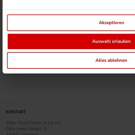
UMWELTPROJEKTE ANSEHEN
Akzeptieren
Auswahl erlauben
MEHR ZUM ZERTIFIKAT
Alles ablehnen
MEHR BEI SILBERDRUCK ERFAHREN
KONTAKT
Silber Druck GmbH & Co. KG
Otto-Hahn-Straße 25
34253 Lohfelden