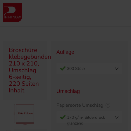
" >
Produktübersicht
Broschüren
Klebegebunden
Broschüre klebegebunden, 210 x 210, Umschlag 6-seitig, 220 Seiten
Inhalt
Broschüre
Auflage
klebegebunden,
210 x 210,
300 Stück
Umschlag
6-seitig,
220 Seiten
Inhalt
Umschlag
Papiersorte Umschlag
170 g/m² Bilderdruck
glänzend