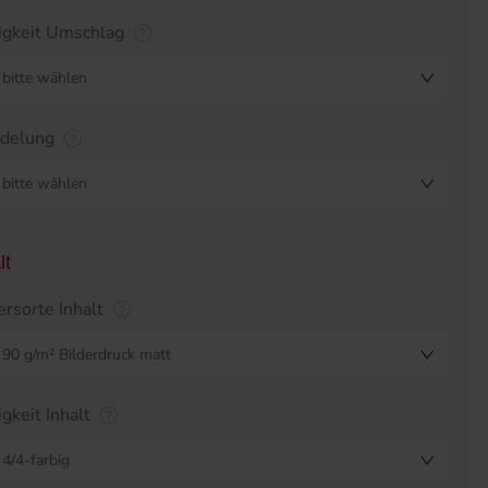
igkeit Umschlag
bitte wählen
edelung
bitte wählen
lt
ersorte Inhalt
90 g/m² Bilderdruck matt
igkeit Inhalt
4/4-farbig