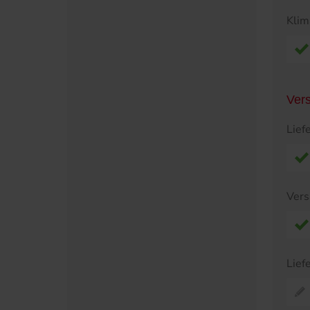
Klim
Ver
Lief
Vers
Lief
Pr