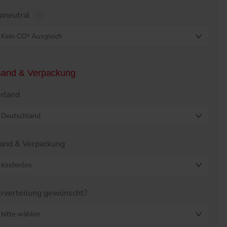
aneutral
Kein CO² Ausgleich
sand & Verpackung
erland
Deutschland
and & Verpackung
kostenlos
erverteilung gewünscht?
bitte wählen
eistabelle überspringen?