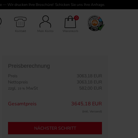
e — Wir drucken Ihre Broschüre!
Schicken Sie uns Ihre Anfrage.
232 Seiten Inhalt
0
Kontakt
Mein Konto
Warenkorb
Preisberechnung
Preis
3063,18 EUR
Nettopreis
3063,18 EUR
zzgl.
MwSt
582,00 EUR
19 %
Gesamtpreis
3645,18 EUR
(inkl. Versand)
NÄCHSTER SCHRITT