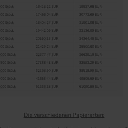
00 Stück
16418,22 EUR
19537,68 EUR
00 Stück
17456,04 EUR
20772,69 EUR
00 Stück
18404,27 EUR
21901,08 EUR
00 Stück
19442,09 EUR
23136,09 EUR
00 Stück
20390,33 EUR
24264,49 EUR
00 Stück
21429,24 EUR
25500,80 EUR
000 Stück
22377,47 EUR
26629,19 EUR
500 Stück
27388,48 EUR
32592,29 EUR
000 Stück
32368,90 EUR
38518,99 EUR
000 Stück
41853,44 EUR
49805,59 EUR
000 Stück
51336,88 EUR
61090,89 EUR
Die verschiedenen Papierarten: