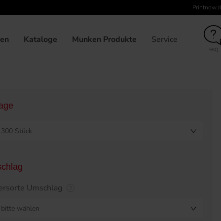
Printnow.d
unden
Broschüre klebegebunden, 210 x 210, Umschlag 6-seitig, 
gen
Kataloge
Munken Produkte
Service
FAQ
lage
300 Stück
chlag
ersorte Umschlag
bitte wählen