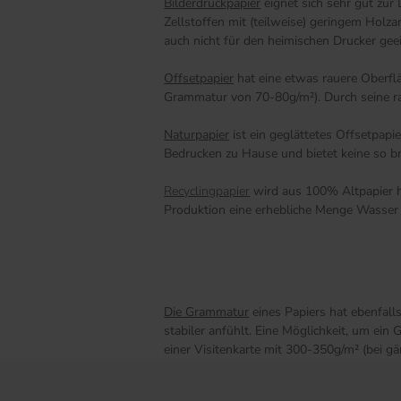
Bilderdruckpapier
eignet sich sehr gut zur
Zellstoffen mit (teilweise) geringem Holz
auch nicht für den heimischen Drucker gee
Offsetpapier
hat eine etwas rauere Oberfl
Grammatur von 70-80g/m²). Durch seine raue
Naturpapier
ist ein geglättetes Offsetpap
Bedrucken zu Hause und bietet keine so br
Recyclingpapier
wird aus 100% Altpapier he
Produktion eine erhebliche Menge Wasser 
Die Grammatur
eines Papiers hat ebenfall
stabiler anfühlt. Eine Möglichkeit, um ei
einer Visitenkarte mit 300-350g/m² (bei g