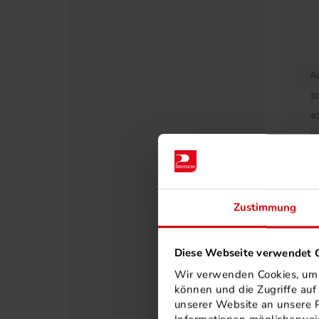
A
30
40
50
60
75
80
Zustimmung
90
10
Diese Webseite verwendet C
11
Wir verwenden Cookies, um I
12
können und die Zugriffe au
12
unserer Website an unsere P
13