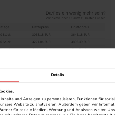
Darf es ein wenig mehr sein?
Wir bieten Ihnen Qualität zu besten Preisen
uflage
Nettopreis
Bruttopreis
0 Stück
3063,18 EUR
3645,18 EUR
0 Stück
3271,84 EUR
3893,49 EUR
0 Stück
3488,13 EUR
4150,87 EUR
0 Stück
3695,71 EUR
4397,89 EUR
0 Stück
3934,94 EUR
4682,58 EUR
0 Stück
4029,99 EUR
4795,69 EUR
Details
0 Stück
4220,07 EUR
5021,88 EUR
00 Stück
4498,65 EUR
5353,39 EUR
ookies.
00 Stück
4688,72 EUR
5579,58 EUR
nhalte und Anzeigen zu personalisieren, Funktionen für sozia
00 Stück
4878,81 EUR
5805,78 EUR
f unsere Website zu analysieren. Außerdem geben wir Informa
50 Stück
4972,76 EUR
5917,58 EUR
artner für soziale Medien, Werbung und Analysen weiter. Uns
00 Stück
5067,80 EUR
6030,68 EUR