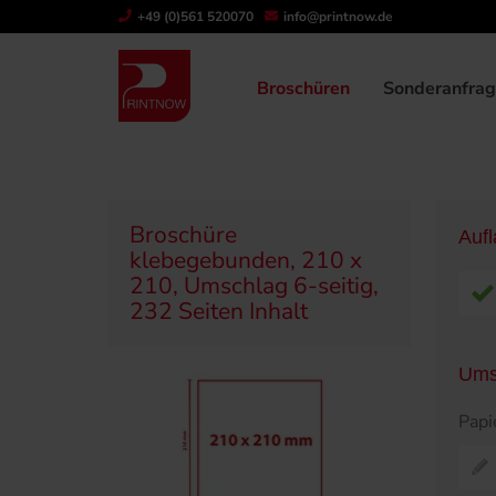
" >
+49 (0)561 520070
info@printnow.de
Produktübersicht
Broschüren
Klebegeb
Broschüren
Sonderanfra
Broschüre
Auf
klebegebunden, 210 x
210, Umschlag 6-seitig,
232 Seiten Inhalt
Ums
Papi