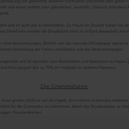
 Darstellung von gestochen scharfen Kontrasten und einem sehr guten Fa
anteil und einem matten oder glänzenden „Anstrich“. Dadurch sind diese 
ignet.
äche und ist auch gut zu beschreiben. Zu Hause im Drucker haben Sie übr
 Oberfläche werden die Druckbilder nicht so brillant dargestellt wie be
ier ohne Beschichtungen. Ähnlich wie das normale Offsetpapier eignet e
illante Darstellung der Farben und Details wie das Bilderdruckpapier.
rgestellt und ist ebenfalls zum Beschreiben und Bedrucken zu Hause ge
und Holz gespart (bis zu 70% im Vergleich zu anderen Papieren).
Die Grammaturen:
s einen großen Einfluss auf die Haptik. Eine höhere Grammatur bedeutet, 
n Gefühl für die Grammatur zu bekommen, bietet das Druckerpapier zu Hau
ängigen Standardkarten).