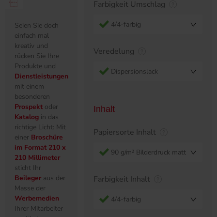
Farbigkeit Umschlag
4/4-farbig
Seien Sie doch
einfach mal
kreativ und
Veredelung
rücken Sie Ihre
Produkte und
Dispersionslack
Dienstleistungen
mit einem
besonderen
Prospekt
oder
Inhalt
Katalog
in das
richtige Licht: Mit
Papiersorte Inhalt
einer
Broschüre
im Format 210 x
90 g/m² Bilderdruck matt
210 Millimeter
sticht Ihr
Beileger
aus der
Farbigkeit Inhalt
Masse der
Werbemedien
4/4-farbig
Ihrer Mitarbeiter