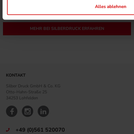
MEHR ZUM ZERTIFIKAT
Alles ablehnen
MEHR BEI SILBERDRUCK ERFAHREN
KONTAKT
Silber Druck GmbH & Co. KG
Otto-Hahn-Straße 25
34253 Lohfelden
+49 (0)561 520070