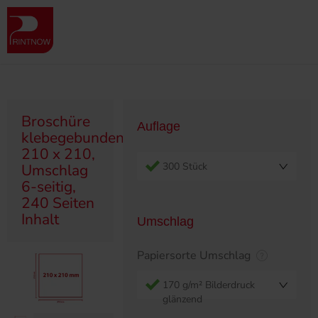
" >
Produktübersicht
Broschüren
Klebegebunden
Broschüre klebegebunden, 210 x 210, Umschlag 6-seitig, 240 Seiten
Inhalt
Broschüre
Auflage
klebegebunden,
210 x 210,
300 Stück
Umschlag
6-seitig,
240 Seiten
Inhalt
Umschlag
Papiersorte Umschlag
170 g/m² Bilderdruck
glänzend