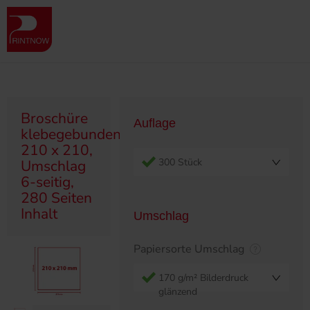
" >
Produktübersicht
Broschüren
Klebegebunden
Broschüre klebegebunden, 210 x 210, Umschlag 6-seitig, 280 Seiten
Inhalt
Broschüre
Auflage
klebegebunden,
210 x 210,
300 Stück
Umschlag
6-seitig,
280 Seiten
Inhalt
Umschlag
Papiersorte Umschlag
170 g/m² Bilderdruck
glänzend