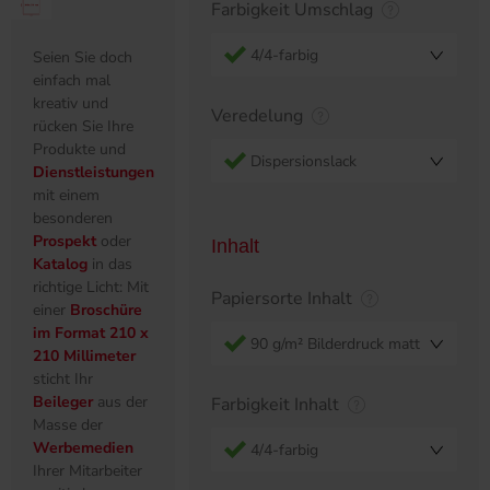
Farbigkeit Umschlag
4/4-farbig
Seien Sie doch
einfach mal
kreativ und
Veredelung
rücken Sie Ihre
Produkte und
Dispersionslack
Dienstleistungen
mit einem
besonderen
Prospekt
oder
Inhalt
Katalog
in das
richtige Licht: Mit
Papiersorte Inhalt
einer
Broschüre
im Format 210 x
90 g/m² Bilderdruck matt
210 Millimeter
sticht Ihr
Beileger
aus der
Farbigkeit Inhalt
Masse der
Werbemedien
4/4-farbig
Ihrer Mitarbeiter