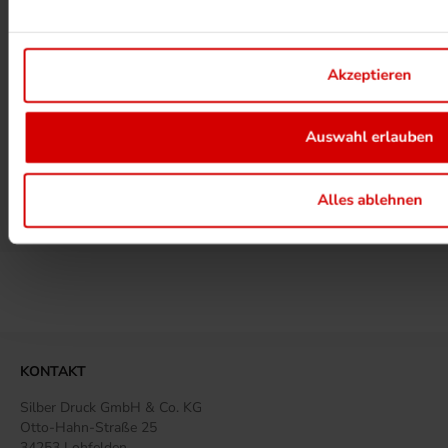
UMWELTPROJEKTE ANSEHEN
Akzeptieren
Auswahl erlauben
MEHR ZUM ZERTIFIKAT
Alles ablehnen
MEHR BEI SILBERDRUCK ERFAHREN
KONTAKT
Silber Druck GmbH & Co. KG
Otto-Hahn-Straße 25
34253 Lohfelden