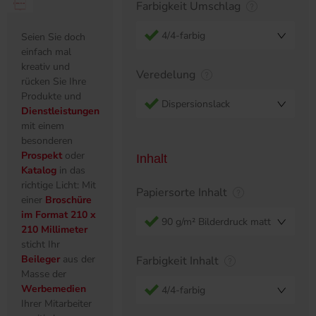
Farbigkeit Umschlag
4/4-farbig
Seien Sie doch
einfach mal
kreativ und
Veredelung
rücken Sie Ihre
Produkte und
Dispersionslack
Dienstleistungen
mit einem
besonderen
Prospekt
oder
Inhalt
Katalog
in das
richtige Licht: Mit
Papiersorte Inhalt
einer
Broschüre
im Format 210 x
90 g/m² Bilderdruck matt
210 Millimeter
sticht Ihr
Beileger
aus der
Farbigkeit Inhalt
Masse der
Werbemedien
4/4-farbig
Ihrer Mitarbeiter