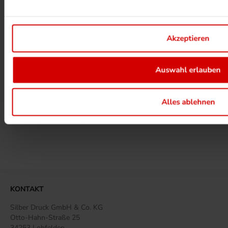
UMWELTPROJEKTE ANSEHEN
Akzeptieren
Auswahl erlauben
MEHR ZUM ZERTIFIKAT
Alles ablehnen
MEHR BEI SILBERDRUCK ERFAHREN
KONTAKT
Silber Druck GmbH & Co. KG
Otto-Hahn-Straße 25
34253 Lohfelden