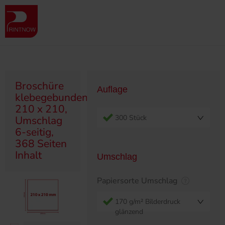
" >
Produktübersicht
Broschüren
Klebegebunden
Broschüre klebegebunden, 210 x 210, Umschlag 6-seitig, 368 Seiten
Inhalt
Broschüre
Auflage
klebegebunden,
210 x 210,
300 Stück
Umschlag
6-seitig,
368 Seiten
Inhalt
Umschlag
Papiersorte Umschlag
170 g/m² Bilderdruck
glänzend