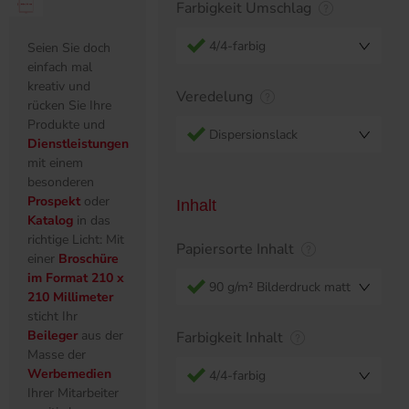
Farbigkeit Umschlag
4/4-farbig
Seien Sie doch
einfach mal
kreativ und
Veredelung
rücken Sie Ihre
Produkte und
Dispersionslack
Dienstleistungen
mit einem
besonderen
Prospekt
oder
Inhalt
Katalog
in das
richtige Licht: Mit
Papiersorte Inhalt
einer
Broschüre
im Format 210 x
90 g/m² Bilderdruck matt
210 Millimeter
sticht Ihr
Beileger
aus der
Farbigkeit Inhalt
Masse der
Werbemedien
4/4-farbig
Ihrer Mitarbeiter