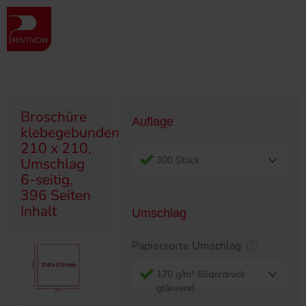
" >
Produktübersicht
Broschüren
Klebegebunden
Broschüre klebegebunden, 210 x 210, Umschlag 6-seitig, 396 Seiten
Inhalt
Broschüre
Auflage
klebegebunden,
210 x 210,
300 Stück
Umschlag
6-seitig,
396 Seiten
Inhalt
Umschlag
Papiersorte Umschlag
170 g/m² Bilderdruck
glänzend