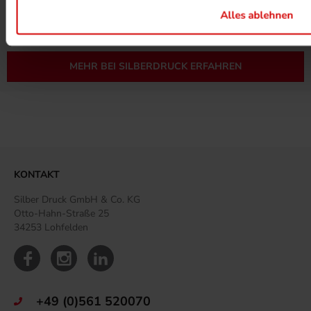
MEHR ZUM ZERTIFIKAT
Alles ablehnen
MEHR BEI SILBERDRUCK ERFAHREN
KONTAKT
Silber Druck GmbH & Co. KG
Otto-Hahn-Straße 25
34253 Lohfelden
+49 (0)561 520070