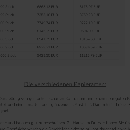
00 Stück
6868,13 EUR
8173,07 EUR
00 Stück
7353,18 EUR
8750,28 EUR
00 Stück
7749,74 EUR
9222,19 EUR
00 Stück
8146,29 EUR
9694,09 EUR
00 Stück
8541,75 EUR
10164,68 EUR
00 Stück
8938,31 EUR
10636,59 EUR
000 Stück
9423,35 EUR
11213,79 EUR
Die verschiedenen Papierarten:
 Darstellung von gestochen scharfen Kontrasten und einem sehr guten Fa
anteil und einem matten oder glänzenden „Anstrich“. Dadurch sind diese 
ignet.
äche und ist auch gut zu beschreiben. Zu Hause im Drucker haben Sie übr
 Oberfläche werden die Druckbilder nicht so brillant dargestellt wie be