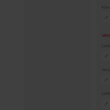
Klim
Ver
Lief
Vers
Lief
Pr