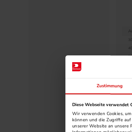
A
30
40
50
60
75
80
Zustimmung
90
10
Diese Webseite verwendet C
11
Wir verwenden Cookies, um I
12
können und die Zugriffe au
12
unserer Website an unsere P
13