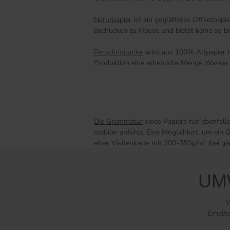
Naturpapier
ist ein geglättetes Offsetpap
Bedrucken zu Hause und bietet keine so br
Recyclingpapier
wird aus 100% Altpapier he
Produktion eine erhebliche Menge Wasser 
Die Grammatur
eines Papiers hat ebenfall
stabiler anfühlt. Eine Möglichkeit, um ei
einer Visitenkarte mit 300-350g/m² (bei g
UM
W
Erhalte