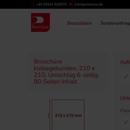
" >
+49 (0)561 520070
info@printnow.de
Produktübersicht
Broschüren
Klebegeb
Broschüren
Sonderanfra
Broschüre
Auf
klebegebunden, 210 x
210, Umschlag 6-seitig,
80 Seiten Inhalt
Ums
Papi