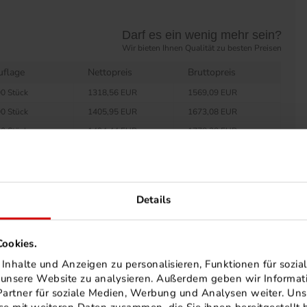
Darf es ein wenig mehr sein?
Wir bieten Ihnen Qualität zu besten Preisen
uflage
Nettopreis
Bruttopreis
0 Stück
1318,56 EUR
1569,09 EUR
0 Stück
1405,95 EUR
1673,08 EUR
0 Stück
1494,44 EUR
1778,38 EUR
0 Stück
1582,93 EUR
1883,69 EUR
0 Stück
1710,75 EUR
2035,79 EUR
0 Stück
1758,81 EUR
2092,98 EUR
Details
0 Stück
1847,30 EUR
2198,29 EUR
00 Stück
1935,79 EUR
2303,59 EUR
ookies.
00 Stück
2014,44 EUR
2397,18 EUR
nhalte und Anzeigen zu personalisieren, Funktionen für sozia
00 Stück
2102,93 EUR
2502,49 EUR
f unsere Website zu analysieren. Außerdem geben wir Informa
50 Stück
2150,99 EUR
2559,68 EUR
artner für soziale Medien, Werbung und Analysen weiter. Uns
00 Stück
2191,42 EUR
2607,79 EUR