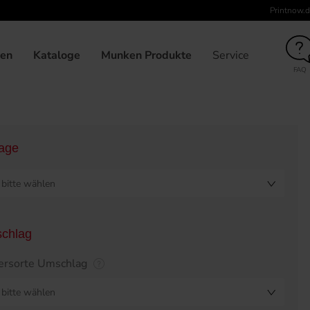
Printnow.d
unden
Broschüre klebegebunden, 210 x 210, Umschlag 6-seitig, 
gen
Kataloge
Munken Produkte
Service
FAQ
lage
bitte wählen
chlag
ersorte Umschlag
bitte wählen