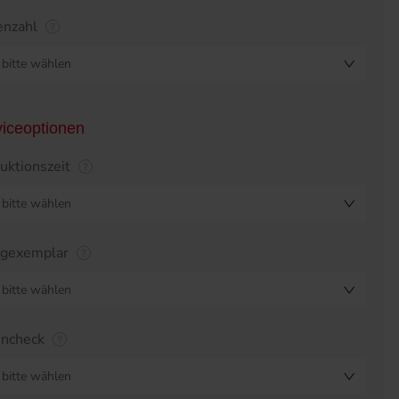
enzahl
bitte wählen
viceoptionen
uktionszeit
bitte wählen
egexemplar
bitte wählen
encheck
bitte wählen