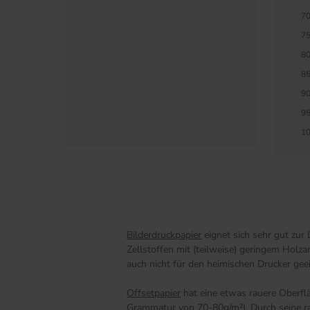
70
75
80
85
90
95
10
Bilderdruckpapier
eignet sich sehr gut zur
Zellstoffen mit (teilweise) geringem Holz
auch nicht für den heimischen Drucker gee
Offsetpapier
hat eine etwas rauere Oberfl
Grammatur von 70-80g/m²). Durch seine raue