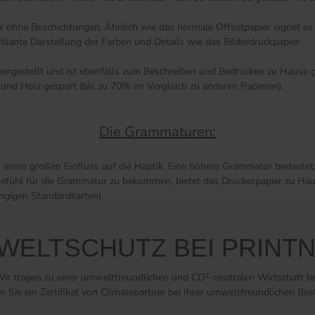
ier ohne Beschichtungen. Ähnlich wie das normale Offsetpapier eignet e
illante Darstellung der Farben und Details wie das Bilderdruckpapier.
rgestellt und ist ebenfalls zum Beschreiben und Bedrucken zu Hause ge
und Holz gespart (bis zu 70% im Vergleich zu anderen Papieren).
Die Grammaturen:
s einen großen Einfluss auf die Haptik. Eine höhere Grammatur bedeutet, 
n Gefühl für die Grammatur zu bekommen, bietet das Druckerpapier zu Hau
ängigen Standardkarten).
WELTSCHUTZ BEI PRINT
ir tragen zu einer umweltfreundlichen und CO²-neutralen Wirtschaft be
n Sie ein Zertifikat von Climatepartner bei Ihrer umweltfreundlichen Bes