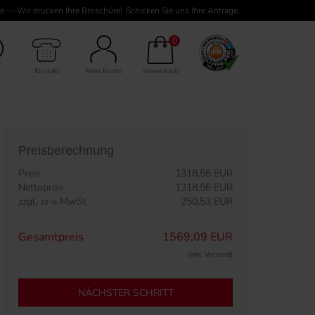
e — Wir drucken Ihre Broschüre!
Schicken Sie uns Ihre Anfrage.
80 Seiten Inhalt
0
Kontakt
Mein Konto
Warenkorb
Preisberechnung
Preis
1318,56 EUR
Nettopreis
1318,56 EUR
zzgl.
MwSt
250,53 EUR
19 %
Gesamtpreis
1569,09 EUR
(inkl. Versand)
NÄCHSTER SCHRITT