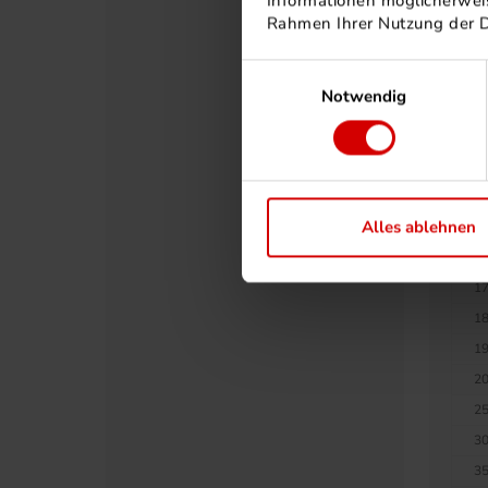
Informationen möglicherweis
90
Rahmen Ihrer Nutzung der 
10
Einwilligungsauswahl
11
Notwendig
12
12
13
14
Alles ablehnen
15
16
17
18
19
20
25
30
35