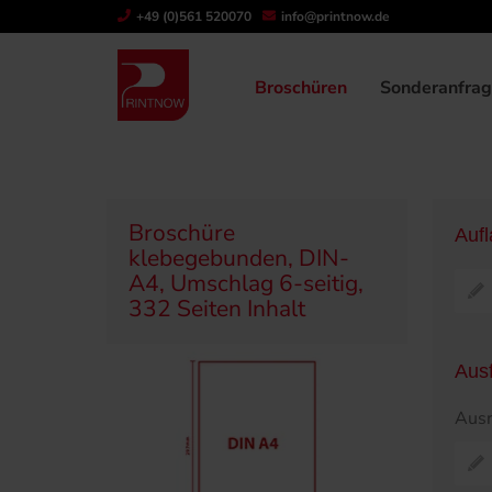
" >
+49 (0)561 520070
info@printnow.de
Produktübersicht
Broschüren
Klebegeb
Broschüren
Sonderanfra
Broschüre
Auf
klebegebunden, DIN-
A4, Umschlag 6-seitig,
332 Seiten Inhalt
Aus
Ausr