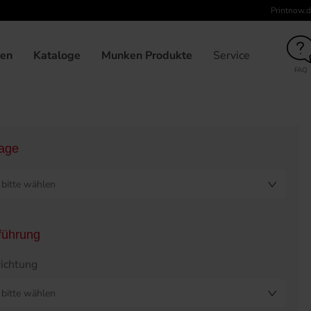
Printnow.d
unden
Broschüre klebegebunden, DIN-A4, Umschlag 6-seitig, 33
gen
Kataloge
Munken Produkte
Service
FAQ
lage
bitte wählen
führung
ichtung
bitte wählen