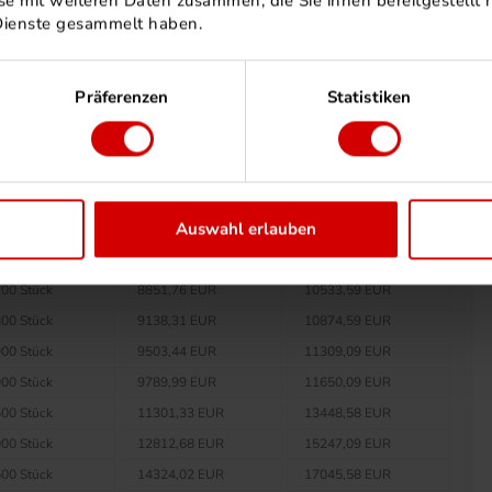
e mit weiteren Daten zusammen, die Sie ihnen bereitgestellt h
0 Stück
6402,18 EUR
7618,59 EUR
Dienste gesammelt haben.
00 Stück
6767,30 EUR
8053,09 EUR
00 Stück
7053,86 EUR
8394,09 EUR
Präferenzen
Statistiken
00 Stück
7340,41 EUR
8735,09 EUR
50 Stück
7483,69 EUR
8905,59 EUR
00 Stück
7626,97 EUR
9076,09 EUR
00 Stück
7912,60 EUR
9415,99 EUR
Auswahl erlauben
00 Stück
8278,64 EUR
9851,58 EUR
00 Stück
8565,21 EUR
10192,60 EUR
00 Stück
8851,76 EUR
10533,59 EUR
00 Stück
9138,31 EUR
10874,59 EUR
00 Stück
9503,44 EUR
11309,09 EUR
00 Stück
9789,99 EUR
11650,09 EUR
00 Stück
11301,33 EUR
13448,58 EUR
00 Stück
12812,68 EUR
15247,09 EUR
00 Stück
14324,02 EUR
17045,58 EUR