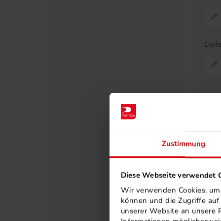
Lief
Pr
A
Zustimmung
30
40
50
Diese Webseite verwendet C
60
Wir verwenden Cookies, um I
75
können und die Zugriffe au
unserer Website an unsere P
80