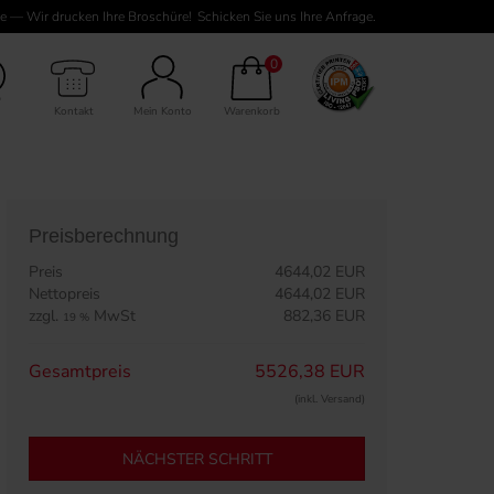
e — Wir drucken Ihre Broschüre!
Schicken Sie uns Ihre Anfrage.
2 Seiten Inhalt
0
Kontakt
Mein Konto
Warenkorb
Preisberechnung
Preis
4644,02 EUR
Nettopreis
4644,02 EUR
zzgl.
MwSt
882,36 EUR
19 %
Gesamtpreis
5526,38 EUR
(inkl. Versand)
NÄCHSTER SCHRITT