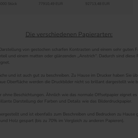
000 Stück
77910,49 EUR
92713,48 EUR
Die verschiedenen Papierarten:
 Darstellung von gestochen scharfen Kontrasten und einem sehr guten Fa
anteil und einem matten oder glänzenden „Anstrich“. Dadurch sind diese 
ignet.
äche und ist auch gut zu beschreiben. Zu Hause im Drucker haben Sie übr
 Oberfläche werden die Druckbilder nicht so brillant dargestellt wie be
ier ohne Beschichtungen. Ähnlich wie das normale Offsetpapier eignet e
illante Darstellung der Farben und Details wie das Bilderdruckpapier.
rgestellt und ist ebenfalls zum Beschreiben und Bedrucken zu Hause ge
und Holz gespart (bis zu 70% im Vergleich zu anderen Papieren).