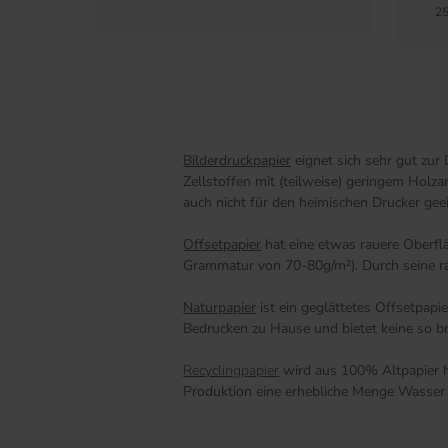
25
Bilderdruckpapier
eignet sich sehr gut zur
Zellstoffen mit (teilweise) geringem Holz
auch nicht für den heimischen Drucker gee
Offsetpapier
hat eine etwas rauere Oberfl
Grammatur von 70-80g/m²). Durch seine raue
Naturpapier
ist ein geglättetes Offsetpap
Bedrucken zu Hause und bietet keine so br
Recyclingpapier
wird aus 100% Altpapier he
Produktion eine erhebliche Menge Wasser 